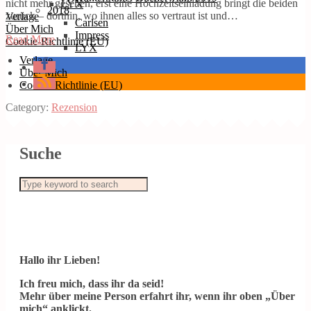
nicht mehr gesehen, erst eine Hochzeitseinladung bringt die beiden
LYX
2018
zurück – dorthin, wo ihnen alles so vertraut ist und…
Verlage
Carlsen
Über Mich
Impress
Read More
Cookie-Richtlinie (EU)
LYX
Verlage
Über Mich
Cookie-Richtlinie (EU)
Category:
Rezension
Suche
Hallo ihr Lieben!
Ich freu mich, dass ihr da seid!
Mehr über meine Person erfahrt ihr, wenn ihr oben „Über
mich“ anklickt.