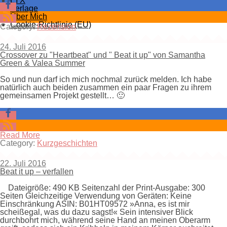
LYX
Verlage
Über Mich
Cookie-Richtlinie (EU)
Category:
Rezension
24. Juli 2016
Crossover zu "Heartbeat" und " Beat it up" von Samantha
Green & Valea Summer
So und nun darf ich mich nochmal zurück melden. Ich habe
natürlich auch beiden zusammen ein paar Fragen zu ihrem
gemeinsamen Projekt gestellt… 🙂
Read More
Category:
Kurzgeschichten
22. Juli 2016
Beat it up – verfallen
Dateigröße: 490 KB Seitenzahl der Print-Ausgabe: 300
Seiten Gleichzeitige Verwendung von Geräten: Keine
Einschränkung ASIN: B01HT09572 »Anna, es ist mir
scheißegal, was du dazu sagst!« Sein intensiver Blick
durchbohrt mich, während seine Hand an meinen Oberarm