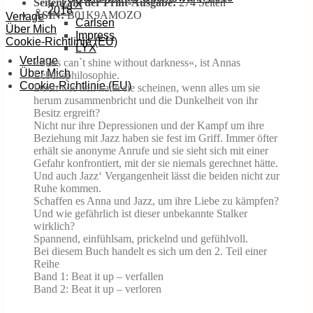
Seitenzahl der Print-Ausgabe:
274 Seiten
LYX
2018
ASIN:
B01K9AMOZO
Verlage
Carlsen
Über Mich
Impress
Cookie-Richtlinie (EU)
LYX
Verlage
»Stars can`t shine without darkness«, ist Annas
Über Mich
Lebensphilosophie.
Cookie-Richtlinie (EU)
Doch wie hell kann sie scheinen, wenn alles um sie
herum zusammenbricht und die Dunkelheit von ihr
Besitz ergreift?
Nicht nur ihre Depressionen und der Kampf um ihre
Beziehung mit Jazz haben sie fest im Griff. Immer öfter
erhält sie anonyme Anrufe und sie sieht sich mit einer
Gefahr konfrontiert, mit der sie niemals gerechnet hätte.
Und auch Jazz‘ Vergangenheit lässt die beiden nicht zur
Ruhe kommen.
Schaffen es Anna und Jazz, um ihre Liebe zu kämpfen?
Und wie gefährlich ist dieser unbekannte Stalker
wirklich?
Spannend, einfühlsam, prickelnd und gefühlvoll.
Bei diesem Buch handelt es sich um den 2. Teil einer
Reihe
Band 1: Beat it up – verfallen
Band 2: Beat it up – verloren