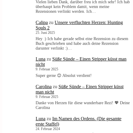
Vielen lieben Dank, darüber freu ich mich sehr! Ich hab
überhaupt kein Problem damit, wenn meine
Rezensionen verlinkt werden. Ich…
Calipa
zu
Unsere verfluchten Herzen: Hunting
Souls 2
25. Juni 2025
Hey :) Ich habe gerade selbst eine Rezension zu diesem
Buch geschrieben und habe auch deine Rezension
darunter verlinkt :)…
Luna
zu
Süße Sünde – Einen Stripper küsst man
nicht
9. Februar 2025
Super gerne 😊 Absolut verdient!
Carolina
zu
Süße Sünde – Einen Stripper küsst
man nicht
9. Februar 2025
Danke von Herzen für diese wunderbare Rezi! 💖 Deine
Carolina
Luna
zu
Im Namen des Ordens. (Die gesamte
erste Staffel)
24. Februar 2024