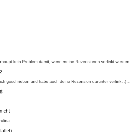
berhaupt kein Problem damit, wenn meine Rezensionen verlinkt werden.
 2
uch geschrieben und habe auch deine Rezension darunter verlinkt :)…
ht
nicht
olina
affel)