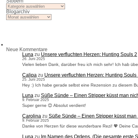
Stöbern
Stöbern
Blogarchiv
Blogarchiv
Neue Kommentare
Luna
zu
Unsere verfluchten Herzen: Hunting Souls 2
26. Juni 2025
Vielen lieben Dank, darüber freu ich mich sehr! Ich hab ü
Calipa
zu
Unsere verfluchten Herzen: Hunting Souls
25. Juni 2025
Hey :) Ich habe gerade selbst eine Rezension zu diesem B
Luna
zu
Süße Sünde – Einen Stripper küsst man nic
9. Februar 2025
Super gerne 😊 Absolut verdient!
Carolina
zu
Süße Sünde – Einen Stripper küsst man 
9. Februar 2025
Danke von Herzen für diese wunderbare Rezi! 💖 Deine Car
Luna
zu
Im Namen des Ordens. (Die gesamte erste St