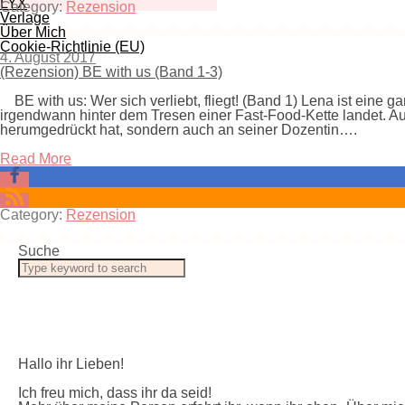
LYX
Category:
Rezension
Verlage
Über Mich
Cookie-Richtlinie (EU)
4. August 2017
(Rezension) BE with us (Band 1-3)
BE with us: Wer sich verliebt, fliegt! (Band 1) Lena ist eine g
irgendwann hinter dem Tresen einer Fast-Food-Kette landet. Auß
herumgedrückt hat, sondern auch an seiner Dozentin….
Read More
Category:
Rezension
Suche
Hallo ihr Lieben!
Ich freu mich, dass ihr da seid!