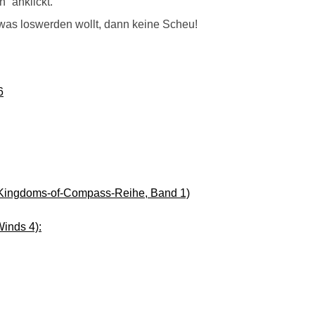
“ anklickt.
was loswerden wollt, dann keine Scheu!
6
 Kingdoms-of-Compass-Reihe, Band 1)
inds 4):