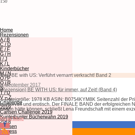
150
Home
Rezensionen
A / B
C / D
E / F
G / H
I / J
K / L
Kinderbücher
M / N
Tag / BE with US: Verführt vernarrt verkracht! Band 2
O / P
Q / R
3. September 2017
S
(Rezension) BE WITH US: für immer, auf Zeit! (Band 4)
T / U
V – Z
Dateigröße: 1978 KB ASIN: B0754KYM8K Seitenzahl der Prin
Challenge
Humorvoll und erotisch. Der FINALE BAND der erfolgreichen N
2019
enden hätte können, schließt Lena Freundschaft mit einem ex
Carlsen Challenge 2019
Kunterbunter Bücherwahn 2019
Read More
2018
Carlsen
Impress