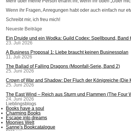
Mehr über meine Person erfahrt ihr, wenn ihr oben „Über mich
Wenn ihr Fragen, Anregungen habt oder auch einfach nur et
Schreibt mir, ich freu mich!
Neueste Beiträge
Ein Druide und ein Wodka: Guild Codex: Spellbound, Band 
23. Juli 2026
A Business Proposal 1: Liebe braucht keinen Businessplan
11. Juli 2026
The Ballad of Falling Dragons (Moonfall-Serie, Band 2)
25. Juni 2026
Crown of War and Shadow: Der Fluch der Königreiche (Die
25. Juni 2026
The East Wind – Reich aus Sturm und Flammen (The Four W
24. Juni 2026
Lieblingsblogs
Books have a soul
Charming Books
Escape into dreams
Moonies Welt
Sanne's Bookcatalogue