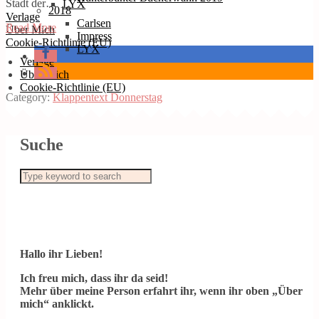
Stadt der…
LYX
2018
Verlage
Carlsen
Read More
Über Mich
Impress
Cookie-Richtlinie (EU)
LYX
Verlage
Über Mich
Cookie-Richtlinie (EU)
Category:
Klappentext Donnerstag
Suche
Hallo ihr Lieben!
Ich freu mich, dass ihr da seid!
Mehr über meine Person erfahrt ihr, wenn ihr oben „Über
mich“ anklickt.