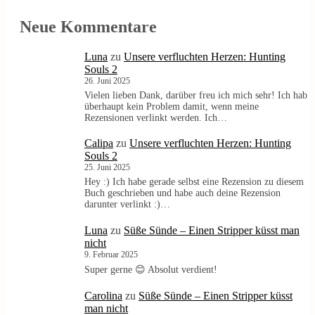
Neue Kommentare
Luna
zu
Unsere verfluchten Herzen: Hunting
Souls 2
26. Juni 2025
Vielen lieben Dank, darüber freu ich mich sehr! Ich hab
überhaupt kein Problem damit, wenn meine
Rezensionen verlinkt werden. Ich…
Calipa
zu
Unsere verfluchten Herzen: Hunting
Souls 2
25. Juni 2025
Hey :) Ich habe gerade selbst eine Rezension zu diesem
Buch geschrieben und habe auch deine Rezension
darunter verlinkt :)…
Luna
zu
Süße Sünde – Einen Stripper küsst man
nicht
9. Februar 2025
Super gerne 😊 Absolut verdient!
Carolina
zu
Süße Sünde – Einen Stripper küsst
man nicht