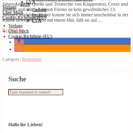
LYX
JahrenAmazon Quelle und Textrechte von Klappentext, Cover und
2018
Verlage
Zitaten: arsEdition Lilimott Förster ist kein gewöhnliches 13-
Carlsen
Über Mich
Jähriges Mädchen. Bisher konnte sie sich immer unscheinbar in der
Impress
Cookie-Richtlinie (EU)
Klasse bewegen. Doch mit einem Mal, fällt sie auf….
LYX
Verlage
Read More
Über Mich
Cookie-Richtlinie (EU)
Category:
Rezension
Suche
Hallo ihr Lieben!