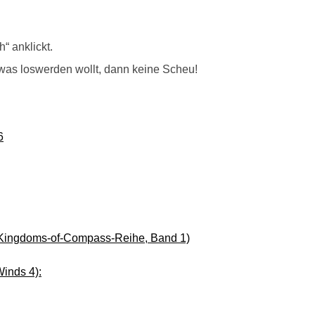
“ anklickt.
was loswerden wollt, dann keine Scheu!
6
 Kingdoms-of-Compass-Reihe, Band 1)
inds 4):