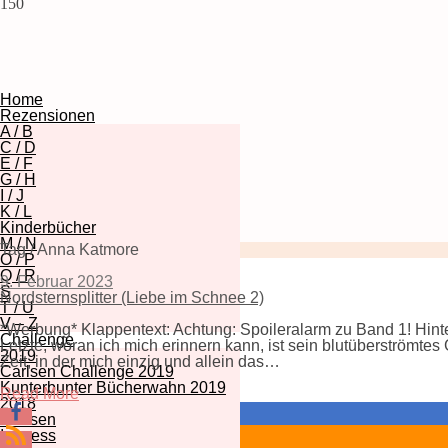
150
Home
Rezensionen
A / B
C / D
E / F
G / H
I / J
K / L
Kinderbücher
M / N
Tag / Anna Katmore
O / P
Q / R
9. Februar 2023
S
Nordsternsplitter (Liebe im Schnee 2)
T / U
V – Z
*Werbung* Klappentext: Achtung: Spoileralarm zu Band 1! Hinte
Challenge
Letzte, woran ich mich erinnern kann, ist sein blutüberströmte
2019
Zeit, in der mich einzig und allein das…
Carlsen Challenge 2019
Kunterbunter Bücherwahn 2019
Read More
2018
Carlsen
Impress