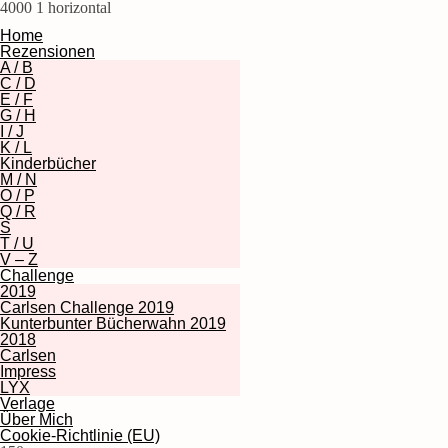
4000
1
horizontal
Home
Rezensionen
A / B
C / D
E / F
G / H
I / J
K / L
Kinderbücher
M / N
O / P
Q / R
S
T / U
V – Z
Challenge
2019
Carlsen Challenge 2019
Kunterbunter Bücherwahn 2019
2018
Carlsen
Impress
LYX
Verlage
Über Mich
Cookie-Richtlinie (EU)