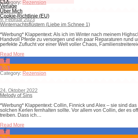
LYX
Category:
Rezension
Verlage
Über Mich
Cookie-Richtlinie (EU)
9. Februar 2023
Winternachtsflüstern (Liebe im Schnee 1)
*Werbung* Klappentext: Als ich im Winter nach meinem Highscho
Handvoll Pferde zu versorgen und ein paar Reparaturen rund u
perfekte Zuflucht vor einer Welt voller Chaos, Familienstreiter
Read More
Category:
Rezension
24. Oktober 2022
Melody of Sins
*Werbung* Klappentext: Collin, Finnick und Alex – sie sind das
solchen Kerlen fernhalten sollte. Vor allem von Collin, der es 
treiben. Dass ich…
Read More