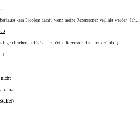
 2
b überhaupt kein Problem damit, wenn meine Rezensionen verlinkt werden. Ich…
s 2
Buch geschrieben und habe auch deine Rezension darunter verlinkt :)…
ht
 nicht
arolina
taffel)