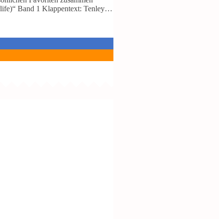
rlife)“ Band 1 Klappentext: Tenley…