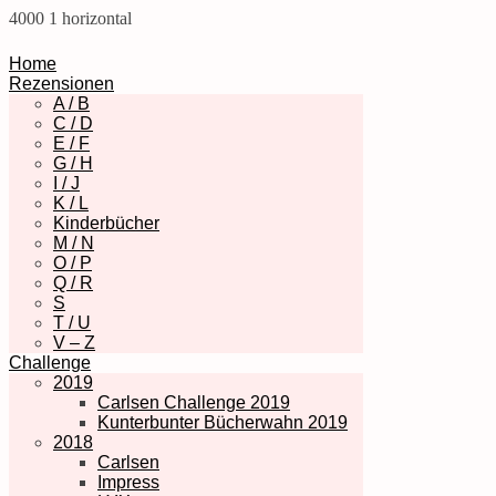
4000
1
horizontal
Home
Rezensionen
A / B
C / D
E / F
G / H
I / J
K / L
Kinderbücher
M / N
O / P
Q / R
S
T / U
V – Z
Challenge
2019
Carlsen Challenge 2019
Kunterbunter Bücherwahn 2019
2018
Carlsen
Impress