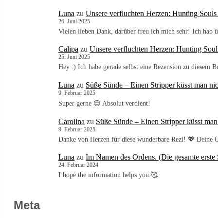
Luna
zu
Unsere verfluchten Herzen: Hunting Souls
26. Juni 2025
Vielen lieben Dank, darüber freu ich mich sehr! Ich ha
Calipa
zu
Unsere verfluchten Herzen: Hunting Soul
25. Juni 2025
Hey :) Ich habe gerade selbst eine Rezension zu diesem 
Luna
zu
Süße Sünde – Einen Stripper küsst man nic
9. Februar 2025
Super gerne 😊 Absolut verdient!
Carolina
zu
Süße Sünde – Einen Stripper küsst man
9. Februar 2025
Danke von Herzen für diese wunderbare Rezi! 💖 Deine C
Luna
zu
Im Namen des Ordens. (Die gesamte erste S
24. Februar 2024
I hope the information helps you.🥰
Meta