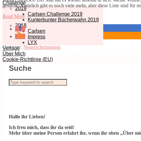
Challenge
gesucht. Natürlich gibt es noch viele mehr, aber diese Liste sind 
2019
Carlsen Challenge 2019
Read More
Kunterbunter Bücherwahn 2019
2018
Carlsen
Impress
LYX
Category:
Neuerscheinungen
Verlage
Über Mich
Cookie-Richtlinie (EU)
Suche
Hallo ihr Lieben!
Ich freu mich, dass ihr da seid!
Mehr über meine Person erfahrt ihr, wenn ihr oben „Über mic