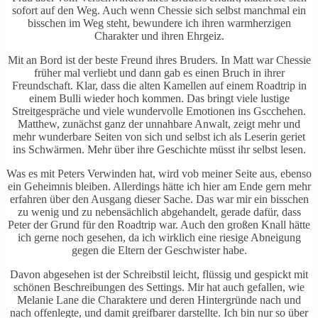
sofort auf den Weg. Auch wenn Chessie sich selbst manchmal ein
bisschen im Weg steht, bewundere ich ihren warmherzigen
Charakter und ihren Ehrgeiz.
Mit an Bord ist der beste Freund ihres Bruders. In Matt war Chessie
früher mal verliebt und dann gab es einen Bruch in ihrer
Freundschaft. Klar, dass die alten Kamellen auf einem Roadtrip in
einem Bulli wieder hoch kommen. Das bringt viele lustige
Streitgespräche und viele wundervolle Emotionen ins Gscchehen.
Matthew, zunächst ganz der unnahbare Anwalt, zeigt mehr und
mehr wunderbare Seiten von sich und selbst ich als Leserin geriet
ins Schwärmen. Mehr über ihre Geschichte müsst ihr selbst lesen.
Was es mit Peters Verwinden hat, wird vob meiner Seite aus, ebenso
ein Geheimnis bleiben. Allerdings hätte ich hier am Ende gern mehr
erfahren über den Ausgang dieser Sache. Das war mir ein bisschen
zu wenig und zu nebensächlich abgehandelt, gerade dafür, dass
Peter der Grund für den Roadtrip war. Auch den großen Knall hätte
ich gerne noch gesehen, da ich wirklich eine riesige Abneigung
gegen die Eltern der Geschwister habe.
Davon abgesehen ist der Schreibstil leicht, flüssig und gespickt mit
schönen Beschreibungen des Settings. Mir hat auch gefallen, wie
Melanie Lane die Charaktere und deren Hintergründe nach und
nach offenlegte, und damit greifbarer darstellte. Ich bin nur so über