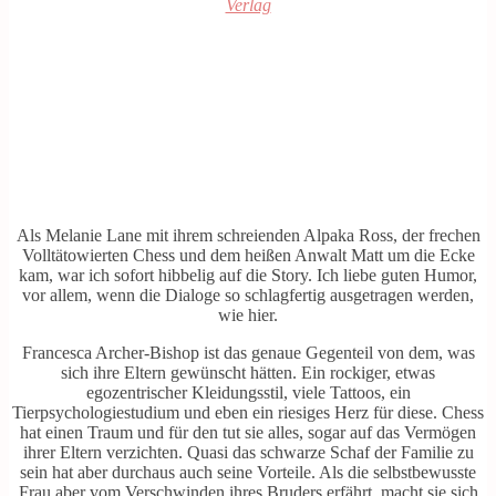
Verlag
Als Melanie Lane mit ihrem schreienden Alpaka Ross, der frechen
Volltätowierten Chess und dem heißen Anwalt Matt um die Ecke
kam, war ich sofort hibbelig auf die Story. Ich liebe guten Humor,
vor allem, wenn die Dialoge so schlagfertig ausgetragen werden,
wie hier.
Francesca Archer-Bishop ist das genaue Gegenteil von dem, was
sich ihre Eltern gewünscht hätten. Ein rockiger, etwas
egozentrischer Kleidungsstil, viele Tattoos, ein
Tierpsychologiestudium und eben ein riesiges Herz für diese. Chess
hat einen Traum und für den tut sie alles, sogar auf das Vermögen
ihrer Eltern verzichten. Quasi das schwarze Schaf der Familie zu
sein hat aber durchaus auch seine Vorteile. Als die selbstbewusste
Frau aber vom Verschwinden ihres Bruders erfährt, macht sie sich