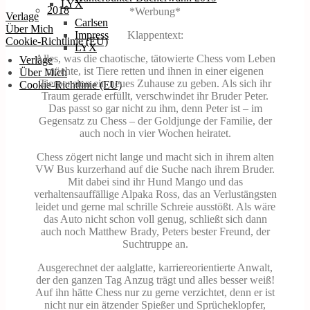
LYX
2018
*Werbung*
Verlage
Carlsen
Über Mich
Klappentext:
Impress
Cookie-Richtlinie (EU)
LYX
Alles, was die chaotische, tätowierte Chess vom Leben
Verlage
möchte, ist Tiere retten und ihnen in einer eigenen
Über Mich
Tierpension ein neues Zuhause zu geben. Als sich ihr
Cookie-Richtlinie (EU)
Traum gerade erfüllt, verschwindet ihr Bruder Peter.
Das passt so gar nicht zu ihm, denn Peter ist – im
Gegensatz zu Chess – der Goldjunge der Familie, der
auch noch in vier Wochen heiratet.
Chess zögert nicht lange und macht sich in ihrem alten
VW Bus kurzerhand auf die Suche nach ihrem Bruder.
Mit dabei sind ihr Hund Mango und das
verhaltensauffällige Alpaka Ross, das an Verlustängsten
leidet und gerne mal schrille Schreie ausstößt. Als wäre
das Auto nicht schon voll genug, schließt sich dann
auch noch Matthew Brady, Peters bester Freund, der
Suchtruppe an.
Ausgerechnet der aalglatte, karriereorientierte Anwalt,
der den ganzen Tag Anzug trägt und alles besser weiß!
Auf ihn hätte Chess nur zu gerne verzichtet, denn er ist
nicht nur ein ätzender Spießer und Sprücheklopfer,