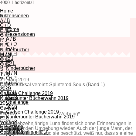
4000
1
horizontal
Home
150
Rezensionen
A / B
C / D
Home
E / F
Rezensionen
G / H
A / B
I / J
C / D
K / L
E / F
Kinderbücher
G / H
M / N
I / J
O / P
K / L
Q / R
Kinderbücher
S
M / N
T / U
O / P
V – Z
21. Juni 2019
Q / R
Challenge
Das Schicksal vereint: Splintered Souls (Band 1)
S
2019
T / U
Carlsen Challenge 2019
V – Z
Kunterbunter Bücherwahn 2019
Challenge
2018
2019
Carlsen
Carlsen Challenge 2019
Impress
*Werbung*
Kunterbunter Bücherwahn 2019
LYX
2018
Verlage
Die siebzehnjährige Luna findet sich ohne Erinnerungen in
Carlsen
Über Mich
einer fremden Umgebung wieder. Auch der junge Mann, der
Impress
Cookie-Richtlinie (EU)
plötzlich auftaucht und sie beschützt, weiß nur, dass sie eine