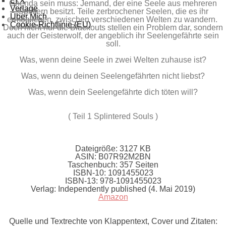
LYX
Ghenda sein muss: Jemand, der eine Seele aus mehreren
Verlage
Splittern besitzt. Teile zerbrochener Seelen, die es ihr
Über Mich
ermöglichen, zwischen verschiedenen Welten zu wandern.
Cookie-Richtlinie (EU)
Doch nicht nur die Blackouts stellen ein Problem dar, sondern
auch der Geisterwolf, der angeblich ihr Seelengefährte sein
soll.
Was, wenn deine Seele in zwei Welten zuhause ist?
Was, wenn du deinen Seelengefährten nicht liebst?
Was, wenn dein Seelengefährte dich töten will?
( Teil 1 Splintered Souls )
Dateigröße:
3127 KB
ASIN:
B07R92M2BN
Taschenbuch:
357 Seiten
ISBN-10:
1091455023
ISBN-13:
978-1091455023
Verlag:
Independently published (4. Mai 2019)
Amazon
Quelle und Textrechte von Klappentext, Cover und Zitaten: