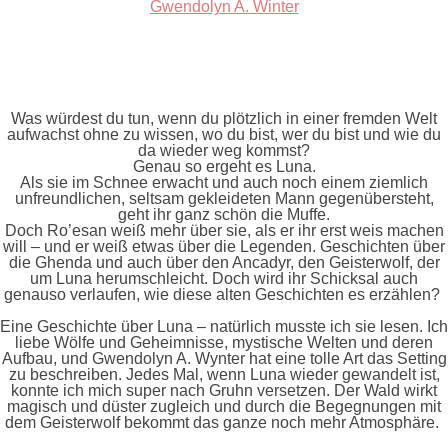
Gwendolyn A. Winter
Was würdest du tun, wenn du plötzlich in einer fremden Welt
aufwachst ohne zu wissen, wo du bist, wer du bist und wie du
da wieder weg kommst?
Genau so ergeht es Luna.
Als sie im Schnee erwacht und auch noch einem ziemlich
unfreundlichen, seltsam gekleideten Mann gegenübersteht,
geht ihr ganz schön die Muffe.
Doch Ro’esan weiß mehr über sie, als er ihr erst weis machen
will – und er weiß etwas über die Legenden. Geschichten über
die Ghenda und auch über den Ancadyr, den Geisterwolf, der
um Luna herumschleicht. Doch wird ihr Schicksal auch
genauso verlaufen, wie diese alten Geschichten es erzählen?
Eine Geschichte über Luna – natürlich musste ich sie lesen. Ich
liebe Wölfe und Geheimnisse, mystische Welten und deren
Aufbau, und Gwendolyn A. Wynter hat eine tolle Art das Setting
zu beschreiben. Jedes Mal, wenn Luna wieder
gewandelt
ist,
konnte ich mich super nach Gruhn versetzen. Der Wald wirkt
magisch und düster zugleich und durch die Begegnungen mit
dem Geisterwolf bekommt das ganze noch mehr Atmosphäre.