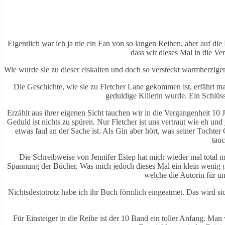
Eigentlich war ich ja nie ein Fan von so langen Reihen, aber auf die
dass wir dieses Mal in die V
Wie wurde sie zu dieser eiskalten und doch so versteckt warmherzigen
Die Geschichte, wie sie zu Fletcher Lane gekommen ist, erfährt man
geduldige Killerin wurde. Ein Schlüsse
Erzählt aus ihrer eigenen Sicht tauchen wir in die Vergangenheit 10
Geduld ist nichts zu spüren. Nur Fletcher ist uns vertraut wie eh un
etwas faul an der Sache ist. Als Gin aber hört, was seiner Tochter Ch
tauc
Die Schreibweise von Jennifer Estep hat mich wieder mal total mi
Spannung der Bücher. Was mich jedoch dieses Mal ein klein wenig ge
welche die Autorin für un
Nichtsdestotrotz habe ich ihr Buch förmlich eingeatmet. Das wird si
Für Einsteiger in die Reihe ist der 10 Band ein toller Anfang. Man