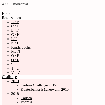
4000
1
horizontal
Home
Rezensionen
A / B
C / D
E / F
G / H
I / J
K / L
Kinderbücher
M / N
O / P
Q / R
S
T / U
V – Z
Challenge
2019
Carlsen Challenge 2019
Kunterbunter Bücherwahn 2019
2018
Carlsen
Impress