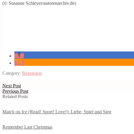
(© Susanne Schleyer/autorenarchiv.de)
Category:
Rezension
Next Post
Previous Post
Related Posts
Match on Ice (Read! Sport! Love!): Liebe, Spiel und Sieg
Remember Last Christmas