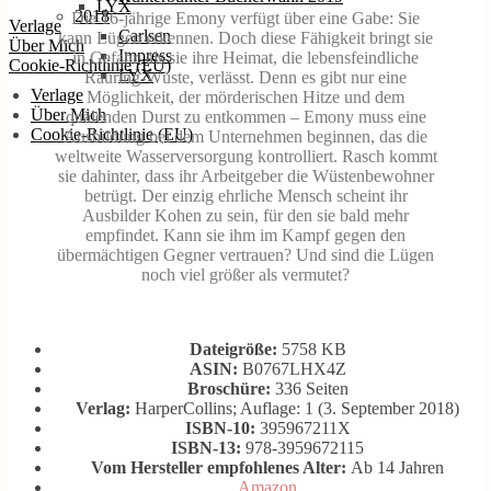
LYX
2018
Die 16-jährige Emony verfügt über eine Gabe: Sie
Verlage
Carlsen
kann Lügen erkennen. Doch diese Fähigkeit bringt sie
Über Mich
Impress
in Gefahr, als sie ihre Heimat, die lebensfeindliche
Cookie-Richtlinie (EU)
LYX
Rauring-Wüste, verlässt. Denn es gibt nur eine
Verlage
Möglichkeit, der mörderischen Hitze und dem
Über Mich
quälenden Durst zu entkommen – Emony muss eine
Cookie-Richtlinie (EU)
Ausbildung bei dem Unternehmen beginnen, das die
weltweite Wasserversorgung kontrolliert. Rasch kommt
sie dahinter, dass ihr Arbeitgeber die Wüstenbewohner
betrügt. Der einzig ehrliche Mensch scheint ihr
Ausbilder Kohen zu sein, für den sie bald mehr
empfindet. Kann sie ihm im Kampf gegen den
übermächtigen Gegner vertrauen? Und sind die Lügen
noch viel größer als vermutet?
Dateigröße:
5758 KB
ASIN:
B0767LHX4Z
Broschüre:
336 Seiten
Verlag:
HarperCollins; Auflage: 1 (3. September 2018)
ISBN-10:
395967211X
ISBN-13:
978-3959672115
Vom Hersteller empfohlenes Alter:
Ab 14 Jahren
Amazon