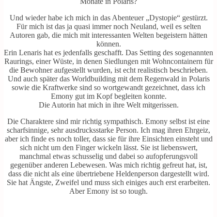
Monate in Polaris?
Und wieder habe ich mich in das Abenteuer „Dystopie“ gestürzt.
Für mich ist das ja quasi immer noch Neuland, weil es selten
Autoren gab, die mich mit interessanten Welten begeistern hätten
können.
Erin Lenaris hat es jedenfalls geschafft. Das Setting des sogenannten
Raurings, einer Wüste, in denen Siedlungen mit Wohncontainern für
die Bewohner aufgestellt wurden, ist echt realistisch beschrieben.
Und auch später das Worldbuilding mit dem Regenwald in Polaris
sowie die Kraftwerke sind so wortgewandt gezeichnet, dass ich
Emony gut im Kopf begleiten konnte.
Die Autorin hat mich in ihre Welt mitgerissen.
Die Charaktere sind mir richtig sympathisch. Emony selbst ist eine
scharfsinnige, sehr ausdrucksstarke Person. Ich mag ihren Ehrgeiz,
aber ich finde es noch toller, dass sie für ihre Einsichten einsteht und
sich nicht um den Finger wickeln lässt. Sie ist liebenswert,
manchmal etwas schusselig und dabei so aufopferungsvoll
gegenüber anderen Lebewesen. Was mich richtig gefreut hat, ist,
dass die nicht als eine übertriebene Heldenperson dargestellt wird.
Sie hat Ängste, Zweifel und muss sich einiges auch erst erarbeiten.
Aber Emony ist so tough.