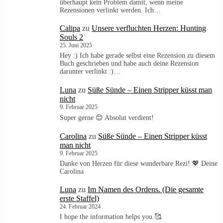
überhaupt kein Problem damit, wenn meine
Rezensionen verlinkt werden. Ich…
Calipa
zu
Unsere verfluchten Herzen: Hunting
Souls 2
25. Juni 2025
Hey :) Ich habe gerade selbst eine Rezension zu diesem
Buch geschrieben und habe auch deine Rezension
darunter verlinkt :)…
Luna
zu
Süße Sünde – Einen Stripper küsst man
nicht
9. Februar 2025
Super gerne 😊 Absolut verdient!
Carolina
zu
Süße Sünde – Einen Stripper küsst
man nicht
9. Februar 2025
Danke von Herzen für diese wunderbare Rezi! 💖 Deine
Carolina
Luna
zu
Im Namen des Ordens. (Die gesamte
erste Staffel)
24. Februar 2024
I hope the information helps you.🥰