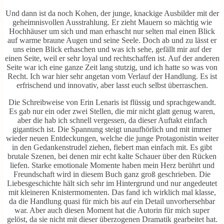
Und dann ist da noch Kohen, der junge, knackige Ausbilder mit der
geheimnisvollen Ausstrahlung. Er zieht Mauern so mächtig wie
Hochhäuser um sich und man erhascht nur selten mal einen Blick
auf warme braune Augen und seine Seele. Doch ab und zu lässt er
uns einen Blick erhaschen und was ich sehe, gefällt mir auf der
einen Seite, weil er sehr loyal und rechtschaffen ist. Auf der anderen
Seite war ich eine ganze Zeit lang stutzig, und ich hatte so was von
Recht. Ich war hier sehr angetan vom Verlauf der Handlung. Es ist
erfrischend und innovativ, aber lasst euch selbst überraschen.
Die Schreibweise von Erin Lenaris ist flüssig und sprachgewandt.
Es gab nur ein oder zwei Stellen, die mir nicht glatt genug waren,
aber die hab ich schnell vergessen, da dieser Auftakt einfach
gigantisch ist. Die Spannung steigt unaufhörlich und mit immer
wieder neuen Entdeckungen, welche die junge Protagonistin weiter
in den Gedankenstrudel ziehen, fiebert man einfach mit. Es gibt
brutale Szenen, bei denen mir echt kalte Schauer über den Rücken
liefen. Starke emotionale Momente haben mein Herz berührt und
Freundschaft wird in diesem Buch ganz groß geschrieben. Die
Liebesgeschichte hält sich sehr im Hintergrund und nur angedeutet
mit kleineren Knistermomenten. Das fand ich wirklich mal klasse,
da die Handlung quasi für mich bis auf ein Detail unvorhersehbar
war. Aber auch diesen Moment hat die Autorin für mich super
gelöst, da sie nicht mit dieser überzogenen Dramatik gearbeitet hat.