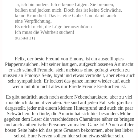
Ja, ich bin anders. Ich erkenne Lügen. Sie brennen,
beißen und jucken mich. Doch das ist keine Schwäche,
keine Krankheit. Das ist eine Gabe. Und damit auch
eine Verpflichtung.
Es reicht nicht, die Lüge herauszuhören.
Ich muss die Wahrheit suchen!
(Kapitel 21)
Felix, der beste Freund von Emony, ist ein ausgeflipptes
Plappermäulchen. Mit seiner lustigen, aufgeschlossenen Art macht
er sich schnell Freunde, steht meistens ohne gefragt werden zu
müssen an Emonys Seite, loyal und etwas vertrottelt, aber eben auch
sehr sympathisch. Er lockert das ganze immer wieder auf, auch
wenn mit ihm nicht alles nur Friede Freude Eierkuchen ist.
Es gibt natürlich auch noch andere Nebencharaktere, aber zu viel
möchte ich da nicht verraten. Sie sind auf jeden Fall sehr greifbar
dargestellt, jeder mit einem kleinen Hintergrund und auch ein paar
Schwächen. Ich finde, die Autorin hat sich hier besonders Mühe
gegeben dem Leser die verschiedenen Charaktere näher zu bringen
und auch authentische Personen zu malen. Ganz toll! Auch auf der
bösen Seite habe ich das pure Grausen bekommen, aber lest lieber
selbst. Eure Nerven sollten hier schon etwas stärker sein.