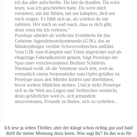
ich das alles aufschreibe. Du bist da draußen. Du wirst
lesen, was ich geschrieben habe. Du wirst mich
verstehen, mit mir fühlen, mit mir kämpfen, dich um
mich sorgen. Es fühlt sich an, als würdest du mir
zuhören. Hör mich an und mach, dass es dich gibt,
denn sonst bin ich verloren.“
Penelope arbeitet als verdeckte Ermittlerin für das
Geheime Jugendeinsatzkommando (GJK), das an
Minderjährigen verübte Schwerverbrechen aufklärt.
Vom GJK zum Kämpfen und Töten abgerichtet und als
ehrgeizige Fahrradkurierin getarnt, folgt Penelope der
Spur einer verschwundenen Berliner Schülerin.
Niemand weiß, ob die Vermisste noch lebt, weil sie
vermutlich einem Serienmörder zum Opfer gefallen ist.
Penelope muss den Mörder ködern und überführen,
bevor weitere Mädchen sterben. Und je tiefer Penelope
sich in die Welt aus Lügen und Verbrechen verstrickt,
desto gefährlicher wird es, sich jemandem
anzuvertrauen, Freunde zu finden, sich zu verlieben…
Ich lese ja selten Thriller, aber der klingt schon richtig gut und bald
dürft ihr meine Meinung dazu lesen. Was sagt ihr? Ist das was für