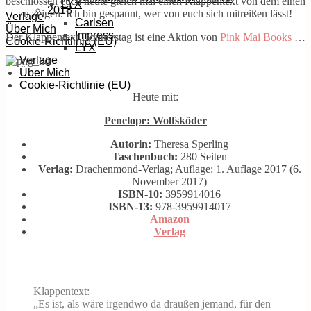
beschlossen euch heute gleich mal einen Klappentext von dem einen
LYX
2018
zu zeigen. Ich bin gespannt, wer von euch sich mitreißen lässt!
Verlage
Carlsen
Über Mich
Impress
Der Klappentext Donnerstag ist eine Aktion von
Pink Mai Books
…
Cookie-Richtlinie (EU)
LYX
Verlage
Über Mich
Cookie-Richtlinie (EU)
Heute mit:
Penelope: Wolfsköder
Autorin:
Theresa Sperling
Taschenbuch:
280 Seiten
Verlag:
Drachenmond-Verlag; Auflage: 1. Auflage 2017 (6.
November 2017)
ISBN-10:
3959914016
ISBN-13:
978-3959914017
Amazon
Verlag
Klappentext:
„Es ist, als wäre irgendwo da draußen jemand, für den