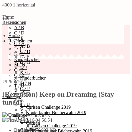
4000
1
horizontal
Home
150
Rezensionen
A / B
C / D
Home
E / F
Rezensionen
G / H
A / B
I / J
C / D
K / L
E / F
Kinderbücher
G / H
M / N
I / J
O / P
K / L
Q / R
Kinderbücher
S
28. Juli 2017
M / N
T / U
O / P
V – Z
(Rezension) Keep on Dreaming (Stay
Q / R
Challenge
S
tuned)
2019
T / U
Carlsen Challenge 2019
V – Z
Kunterbunter Bücherwahn 2019
Challenge
2018
2019
Carlsen
Carlsen Challenge 2019
Impress
Dateigröße:
1003 KB
Kunterbunter Bücherwahn 2019