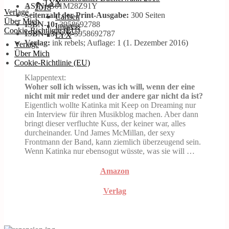
LYX
ASIN:
B01M28Z91Y
2018
Verlage
Seitenzahl der Print-Ausgabe:
300 Seiten
Carlsen
Über Mich
ISBN-10:
3958692788
Impress
Cookie-Richtlinie (EU)
ISBN-13:
978-3958692787
LYX
Verlag:
ink rebels; Auflage: 1 (1. Dezember 2016)
Verlage
Über Mich
Cookie-Richtlinie (EU)
Klappentext:
Woher soll ich wissen, was ich will, wenn der eine
nicht mit mir redet und der andere gar nicht da ist?
Eigentlich wollte Katinka mit Keep on Dreaming nur
ein Interview für ihren Musikblog machen. Aber dann
bringt dieser verfluchte Kuss, der keiner war, alles
durcheinander. Und James McMillan, der sexy
Frontmann der Band, kann ziemlich überzeugend sein.
Wenn Katinka nur ebensogut wüsste, was sie will …
Amazon
Verlag