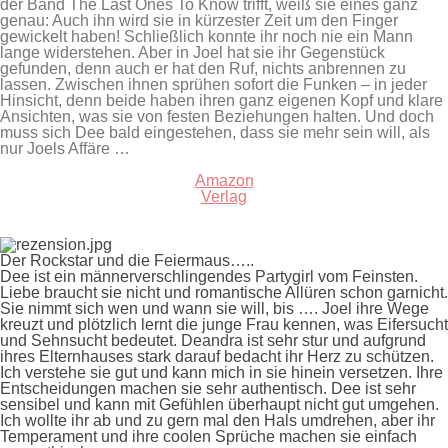
der Band The Last Ones To Know trifft, weiß sie eines ganz
genau: Auch ihn wird sie in kürzester Zeit um den Finger
gewickelt haben! Schließlich konnte ihr noch nie ein Mann
lange widerstehen. Aber in Joel hat sie ihr Gegenstück
gefunden, denn auch er hat den Ruf, nichts anbrennen zu
lassen. Zwischen ihnen sprühen sofort die Funken – in jeder
Hinsicht, denn beide haben ihren ganz eigenen Kopf und klare
Ansichten, was sie von festen Beziehungen halten. Und doch
muss sich Dee bald eingestehen, dass sie mehr sein will, als
nur Joels Affäre …
Amazon
Verlag
Der Rockstar und die Feiermaus…..
Dee ist ein männerverschlingendes Partygirl vom Feinsten.
Liebe braucht sie nicht und romantische Allüren schon garnicht.
Sie nimmt sich wen und wann sie will, bis …. Joel ihre Wege
kreuzt und plötzlich lernt die junge Frau kennen, was Eifersucht
und Sehnsucht bedeutet. Deandra ist sehr stur und aufgrund
ihres Elternhauses stark darauf bedacht ihr Herz zu schützen.
Ich verstehe sie gut und kann mich in sie hinein versetzen. Ihre
Entscheidungen machen sie sehr authentisch. Dee ist sehr
sensibel und kann mit Gefühlen überhaupt nicht gut umgehen.
Ich wollte ihr ab und zu gern mal den Hals umdrehen, aber ihr
Temperament und ihre coolen Sprüche machen sie einfach