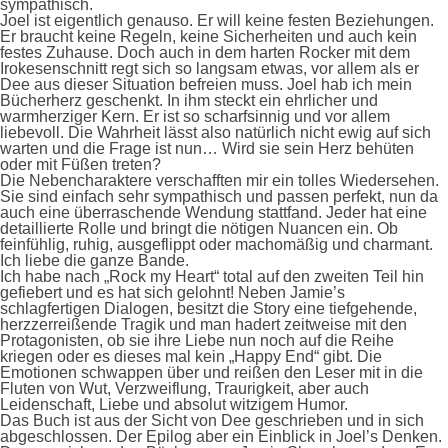
sympathisch.
Joel ist eigentlich genauso. Er will keine festen Beziehungen.
Er braucht keine Regeln, keine Sicherheiten und auch kein
festes Zuhause. Doch auch in dem harten Rocker mit dem
Irokesenschnitt regt sich so langsam etwas, vor allem als er
Dee aus dieser Situation befreien muss. Joel hab ich mein
Bücherherz geschenkt. In ihm steckt ein ehrlicher und
warmherziger Kern. Er ist so scharfsinnig und vor allem
liebevoll. Die Wahrheit lässt also natürlich nicht ewig auf sich
warten und die Frage ist nun… Wird sie sein Herz behüten
oder mit Füßen treten?
Die Nebencharaktere verschafften mir ein tolles Wiedersehen.
Sie sind einfach sehr sympathisch und passen perfekt, nun da
auch eine überraschende Wendung stattfand. Jeder hat eine
detaillierte Rolle und bringt die nötigen Nuancen ein. Ob
feinfühlig, ruhig, ausgeflippt oder machomäßig und charmant.
Ich liebe die ganze Bande.
Ich habe nach „Rock my Heart“ total auf den zweiten Teil hin
gefiebert und es hat sich gelohnt! Neben Jamie’s
schlagfertigen Dialogen, besitzt die Story eine tiefgehende,
herzzerreißende Tragik und man hadert zeitweise mit den
Protagonisten, ob sie ihre Liebe nun noch auf die Reihe
kriegen oder es dieses mal kein „Happy End“ gibt. Die
Emotionen schwappen über und reißen den Leser mit in die
Fluten von Wut, Verzweiflung, Traurigkeit, aber auch
Leidenschaft, Liebe und absolut witzigem Humor.
Das Buch ist aus der Sicht von Dee geschrieben und in sich
abgeschlossen. Der Epilog aber ein Einblick in Joel’s Denken.