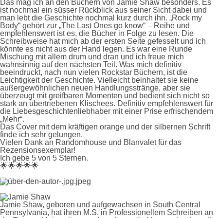
Das mag ich an den Büchern von Jamie Shaw besonders. Es
ist nochmal ein süsser Rückblick aus seiner Sicht dabei und
man lebt die Geschichte nochmal kurz durch ihn. „Rock my
Body“ gehört zur „The Last Ones go know“ – Reihe und
empfehlenswert ist es, die Bücher in Folge zu lesen. Die
Schreibweise hat mich ab der ersten Seite gefesselt und ich
könnte es nicht aus der Hand legen. Es war eine Runde
Mischung mit allem drum und dran und ich freue mich
wahnsinnig auf den nächsten Teil. Was mich definitiv
beeindruckt, nach nun vielen Rockstar Büchern, ist die
Leichtigkeit der Geschichte. Vielleicht beinhaltet sie keine
außergewöhnlichen neuen Handlungsstränge, aber sie
überzeugt mit greifbaren Momenten und bedient sich nicht so
stark an übertriebenen Klischees. Definitiv empfehlenswert für
die Liebesgeschichtenliebhaber mit einer Prise erfrischendem
„Mehr“.
Das Cover mit dem kräftigen orange und der silbernen Schrift
finde ich sehr gelungen.
Vielen Dank an Randomhouse und Blanvalet für das
Rezensionsexemplar!
Ich gebe
5 von 5 Sternen.
🌟🌟🌟🌟🌟
Jamie Shaw, geboren und aufgewachsen in South Central
Pennsylvania, hat ihren M.S. in Professionellem Schreiben an