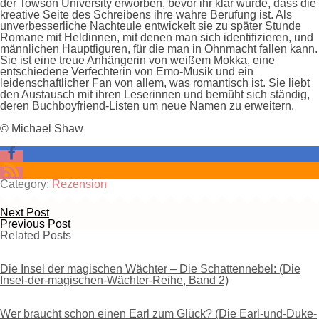
der Towson University erworben, bevor ihr klar wurde, dass die
kreative Seite des Schreibens ihre wahre Berufung ist. Als
unverbesserliche Nachteule entwickelt sie zu später Stunde
Romane mit Heldinnen, mit denen man sich identifizieren, und
männlichen Hauptfiguren, für die man in Ohnmacht fallen kann.
Sie ist eine treue Anhängerin von weißem Mokka, eine
entschiedene Verfechterin von Emo-Musik und ein
leidenschaftlicher Fan von allem, was romantisch ist. Sie liebt
den Austausch mit ihren Leserinnen und bemüht sich ständig,
deren Buchboyfriend-Listen um neue Namen zu erweitern.
© Michael Shaw
Category:
Rezension
Next Post
Previous Post
Related Posts
Die Insel der magischen Wächter – Die Schattennebel: (Die
Insel-der-magischen-Wächter-Reihe, Band 2)
Wer braucht schon einen Earl zum Glück? (Die Earl-und-Duke-