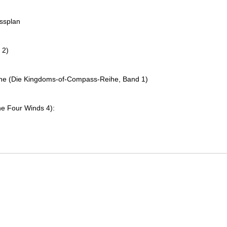
essplan
 2)
che (Die Kingdoms-of-Compass-Reihe, Band 1)
e Four Winds 4):