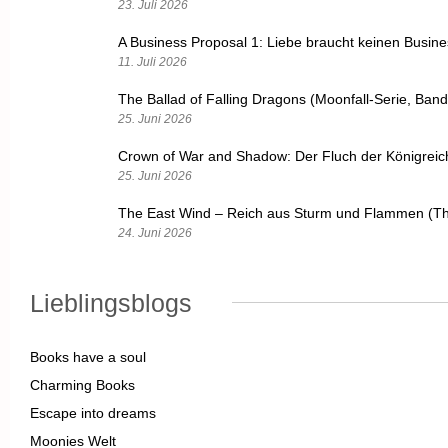
23. Juli 2026
A Business Proposal 1: Liebe braucht keinen Busin
11. Juli 2026
The Ballad of Falling Dragons (Moonfall-Serie, Band
25. Juni 2026
Crown of War and Shadow: Der Fluch der Königrei
25. Juni 2026
The East Wind – Reich aus Sturm und Flammen (Th
24. Juni 2026
Lieblingsblogs
Books have a soul
Charming Books
Escape into dreams
Moonies Welt