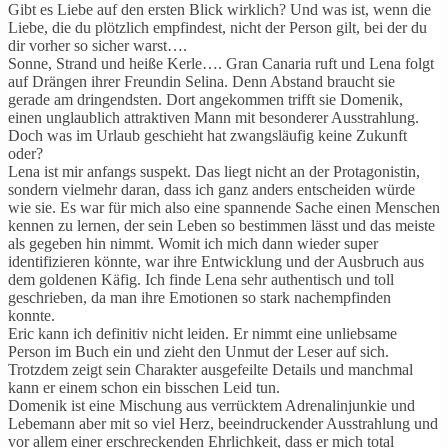
Gibt es Liebe auf den ersten Blick wirklich? Und was ist, wenn die
Liebe, die du plötzlich empfindest, nicht der Person gilt, bei der du
dir vorher so sicher warst….
Sonne, Strand und heiße Kerle…. Gran Canaria ruft und Lena folgt
auf Drängen ihrer Freundin Selina. Denn Abstand braucht sie
gerade am dringendsten. Dort angekommen trifft sie Domenik,
einen unglaublich attraktiven Mann mit besonderer Ausstrahlung.
Doch was im Urlaub geschieht hat zwangsläufig keine Zukunft
oder?
Lena ist mir anfangs suspekt. Das liegt nicht an der Protagonistin,
sondern vielmehr daran, dass ich ganz anders entscheiden würde
wie sie. Es war für mich also eine spannende Sache einen Menschen
kennen zu lernen, der sein Leben so bestimmen lässt und das meiste
als gegeben hin nimmt. Womit ich mich dann wieder super
identifizieren könnte, war ihre Entwicklung und der Ausbruch aus
dem goldenen Käfig. Ich finde Lena sehr authentisch und toll
geschrieben, da man ihre Emotionen so stark nachempfinden
konnte.
Eric kann ich definitiv nicht leiden. Er nimmt eine unliebsame
Person im Buch ein und zieht den Unmut der Leser auf sich.
Trotzdem zeigt sein Charakter ausgefeilte Details und manchmal
kann er einem schon ein bisschen Leid tun.
Domenik ist eine Mischung aus verrücktem Adrenalinjunkie und
Lebemann aber mit so viel Herz, beeindruckender Ausstrahlung und
vor allem einer erschreckenden Ehrlichkeit, dass er mich total