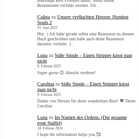
überhaupt kein Problem damit, wenn meine
Rezensionen verlinkt werden. Ich…
Calipa
zu
Unsere verfluchten Herzen: Hunting
Souls 2
25. Juni 2025
Hey :) Ich habe gerade selbst eine Rezension zu diesem
Buch geschrieben und habe auch deine Rezension
darunter verlinkt :)…
Luna
zu
Süße Sünde – Einen Stripper küsst man
nicht
9. Februar 2025
Super gerne 😊 Absolut verdient!
Carolina
zu
Süße Sünde – Einen Stripper küsst
man nicht
9. Februar 2025
Danke von Herzen für diese wunderbare Rezi! 💖 Deine
Carolina
Luna
zu
Im Namen des Ordens. (Die gesamte
erste Staffel)
24. Februar 2024
I hope the information helps you.🥰