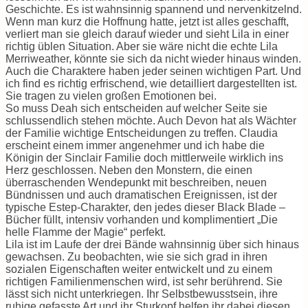
Geschichte. Es ist wahnsinnig spannend und nervenkitzelnd.
Wenn man kurz die Hoffnung hatte, jetzt ist alles geschafft,
verliert man sie gleich darauf wieder und sieht Lila in einer
richtig üblen Situation. Aber sie wäre nicht die echte Lila
Merriweather, könnte sie sich da nicht wieder hinaus winden.
Auch die Charaktere haben jeder seinen wichtigen Part. Und
ich find es richtig erfrischend, wie detailliert dargestellten ist.
Sie tragen zu vielen großen Emotionen bei.
So muss Deah sich entscheiden auf welcher Seite sie
schlussendlich stehen möchte. Auch Devon hat als Wächter
der Familie wichtige Entscheidungen zu treffen. Claudia
erscheint einem immer angenehmer und ich habe die
Königin der Sinclair Familie doch mittlerweile wirklich ins
Herz geschlossen. Neben den Monstern, die einen
überraschenden Wendepunkt mit beschreiben, neuen
Bündnissen und auch dramatischen Ereignissen, ist der
typische Estep-Charakter, den jedes dieser Black Blade –
Bücher füllt, intensiv vorhanden und komplimentiert „Die
helle Flamme der Magie“ perfekt.
Lila ist im Laufe der drei Bände wahnsinnig über sich hinaus
gewachsen. Zu beobachten, wie sie sich grad in ihren
sozialen Eigenschaften weiter entwickelt und zu einem
richtigen Familienmenschen wird, ist sehr berührend. Sie
lässt sich nicht unterkriegen. Ihr Selbstbewusstsein, ihre
ruhige gefasste Art und ihr Sturkopf helfen ihr dabei diesen