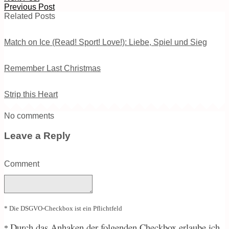
Previous Post
Related Posts
Match on Ice (Read! Sport! Love!): Liebe, Spiel und Sieg
Remember Last Christmas
Strip this Heart
No comments
Leave a Reply
Comment
* Die DSGVO-Checkbox ist ein Pflichtfeld
Durch
das Anhaken der folgenden Checkbox erlaube ich
*