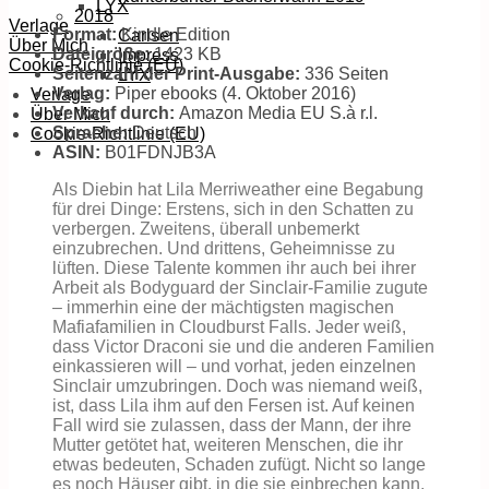
LYX
2018
Verlage
Format:
Kindle Edition
Carlsen
Über Mich
Dateigröße:
1423 KB
Impress
Cookie-Richtlinie (EU)
Seitenzahl der Print-Ausgabe:
336 Seiten
LYX
Verlag:
Piper ebooks (4. Oktober 2016)
Verlage
Verkauf durch:
Amazon Media EU S.à r.l.
Über Mich
Sprache:
Deutsch
Cookie-Richtlinie (EU)
ASIN:
B01FDNJB3A
Als Diebin hat Lila Merriweather eine Begabung
für drei Dinge: Erstens, sich in den Schatten zu
verbergen. Zweitens, überall unbemerkt
einzubrechen. Und drittens, Geheimnisse zu
lüften. Diese Talente kommen ihr auch bei ihrer
Arbeit als Bodyguard der Sinclair-Familie zugute
– immerhin eine der mächtigsten magischen
Mafiafamilien in Cloudburst Falls. Jeder weiß,
dass Victor Draconi sie und die anderen Familien
einkassieren will – und vorhat, jeden einzelnen
Sinclair umzubringen. Doch was niemand weiß,
ist, dass Lila ihm auf den Fersen ist. Auf keinen
Fall wird sie zulassen, dass der Mann, der ihre
Mutter getötet hat, weiteren Menschen, die ihr
etwas bedeuten, Schaden zufügt. Nicht so lange
es noch Häuser gibt, in die sie einbrechen kann,