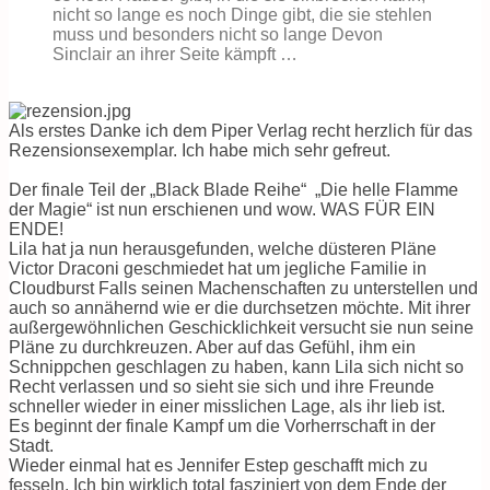
nicht so lange es noch Dinge gibt, die sie stehlen
muss und besonders nicht so lange Devon
Sinclair an ihrer Seite kämpft …
Als erstes Danke ich dem Piper Verlag recht herzlich für das
Rezensionsexemplar. Ich habe mich sehr gefreut.
Der finale Teil der „Black Blade Reihe“ „Die helle Flamme
der Magie“ ist nun erschienen und wow. WAS FÜR EIN
ENDE!
Lila hat ja nun herausgefunden, welche düsteren Pläne
Victor Draconi geschmiedet hat um jegliche Familie in
Cloudburst Falls seinen Machenschaften zu unterstellen und
auch so annähernd wie er die durchsetzen möchte. Mit ihrer
außergewöhnlichen Geschicklichkeit versucht sie nun seine
Pläne zu durchkreuzen. Aber auf das Gefühl, ihm ein
Schnippchen geschlagen zu haben, kann Lila sich nicht so
Recht verlassen und so sieht sie sich und ihre Freunde
schneller wieder in einer misslichen Lage, als ihr lieb ist.
Es beginnt der finale Kampf um die Vorherrschaft in der
Stadt.
Wieder einmal hat es Jennifer Estep geschafft mich zu
fesseln. Ich bin wirklich total fasziniert von dem Ende der