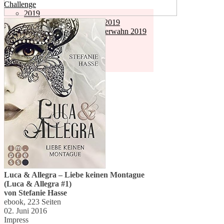
Challenge
2019
Carlsen Challenge 2019
Kunterbunter Bücherwahn 2019
2018
Carlsen
Impress
LYX
Verlage
Über Mich
Cookie-Richtlinie (EU)
Luca & Allegra – Liebe keinen Montague
(Luca & Allegra #1)
von Stefanie Hasse
ebook, 223 Seiten
02. Juni 2016
Impress