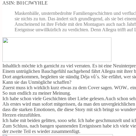
ASIN: B01CJWYHLE
Maskenbälle, unsternbedrohte Familiengeschichten und verflucht
sie nichts zu tun. Das ändert sich grundlegend, als sie bei ein
Anscheinend ist ihre Fehde mit den Montagues auch nach Jahrhun
Ereignisse unwillkürlich zu verdichten. Denn Allegra trifft a
Inhaltlich möchte ich garnicht zu viel verraten. Es ist eine Neuinte
Einem untrüglichen Bauchgefühl nachgehend fährt Allegra mit ihrer b
Dort angekommen, begleiten sie ständig Déja vû´s. Sie erfährt, wer sie 
Kann sie das Unmögliche schaffen?
Zuerst muss ich wirklich kurz etwas zu dem Cover sagen. WOW.. ein
So nun endlich zu meiner Meinung.
Ich habe schon viele Geschichten über Liebe gelesen.Auch schon seh
Als erstes wird man sofort mitgerissen, da man den unvergleichlichen
dass die starken Emotionen, die diese Story mit sich bringt so wunder
Herzen einzufühlen.
Ich habe mit beiden gelitten, sooo sehr. Ich habe geschmunzelt und ich
Zum Schluss, nach bangen spannenden Ereignissen habe ich viele viele
der zweite Teil es wieder zusammenfügt.