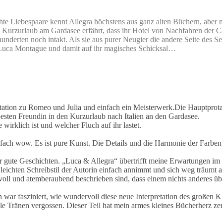
e Liebespaare kennt Allegra höchstens aus ganz alten Büchern, aber mi
em Kurzurlaub am Gardasee erfährt, dass ihr Hotel von Nachfahren der C
derten noch intakt. Als sie aus purer Neugier die andere Seite des Se
uf Luca Montague und damit auf ihr magisches Schicksal…
rpretation zu Romeo und Julia und einfach ein Meisterwerk.Die Hauptpro
esten Freundin in den Kurzurlaub nach Italien an den Gardasee.
wirklich ist und welcher Fluch auf ihr lastet.
fach wow. Es ist pure Kunst. Die Details und die Harmonie der Farben
r gute Geschichten. „Luca & Allegra“ übertrifft meine Erwartungen i
 leichten Schreibstil der Autorin einfach annimmt und sich weg träumt 
voll und atemberaubend beschrieben sind, dass einem nichts anderes übr
 war fasziniert, wie wundervoll diese neue Interpretation des großen Kla
 Tränen vergossen. Dieser Teil hat mein armes kleines Bücherherz zerst