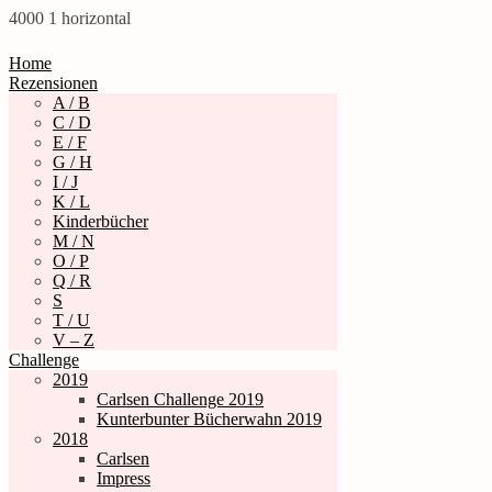
4000
1
horizontal
Home
Rezensionen
A / B
C / D
E / F
G / H
I / J
K / L
Kinderbücher
M / N
O / P
Q / R
S
T / U
V – Z
Challenge
2019
Carlsen Challenge 2019
Kunterbunter Bücherwahn 2019
2018
Carlsen
Impress