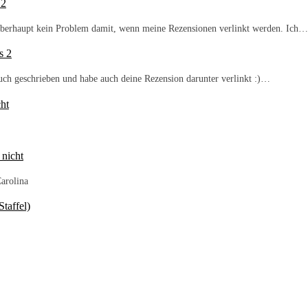
 2
b überhaupt kein Problem damit, wenn meine Rezensionen verlinkt werden. Ich…
s 2
Buch geschrieben und habe auch deine Rezension darunter verlinkt :)…
ht
 nicht
arolina
taffel)