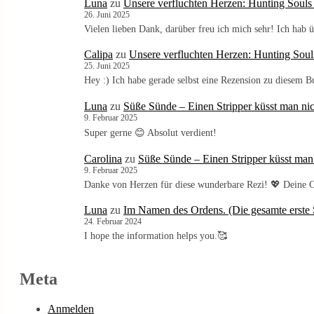
Luna
zu
Unsere verfluchten Herzen: Hunting Souls
26. Juni 2025
Vielen lieben Dank, darüber freu ich mich sehr! Ich ha
Calipa
zu
Unsere verfluchten Herzen: Hunting Soul
25. Juni 2025
Hey :) Ich habe gerade selbst eine Rezension zu diesem 
Luna
zu
Süße Sünde – Einen Stripper küsst man nic
9. Februar 2025
Super gerne 😊 Absolut verdient!
Carolina
zu
Süße Sünde – Einen Stripper küsst man
9. Februar 2025
Danke von Herzen für diese wunderbare Rezi! 💖 Deine C
Luna
zu
Im Namen des Ordens. (Die gesamte erste S
24. Februar 2024
I hope the information helps you.🥰
Meta
Anmelden