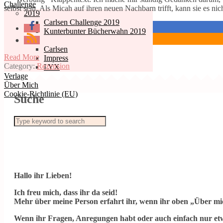
Challenge
selbst sein. Als Micah auf ihren neuen Nachbarn trifft, kann sie es 
2019
Carlsen Challenge 2019
Kunterbunter Bücherwahn 2019
2018
Carlsen
Read More
Impress
Category:
Rezension
LYX
Verlage
Über Mich
Cookie-Richtlinie (EU)
Suche
Hallo ihr Lieben!
Ich freu mich, dass ihr da seid!
Mehr über meine Person erfahrt ihr, wenn ihr oben „Über mic
Wenn ihr Fragen, Anregungen habt oder auch einfach nur etw