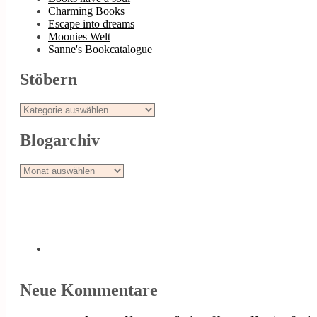
Charming Books
Escape into dreams
Moonies Welt
Sanne's Bookcatalogue
Stöbern
Stöbern
Blogarchiv
Blogarchiv
Neue Kommentare