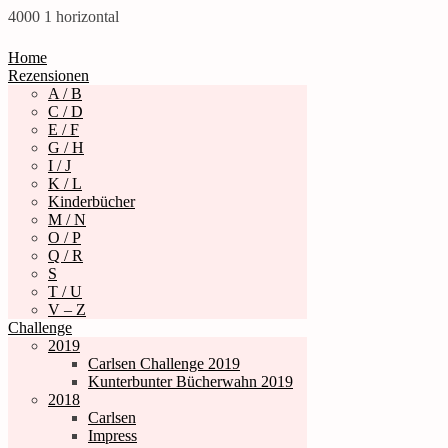
4000
1
horizontal
Home
Rezensionen
A / B
C / D
E / F
G / H
I / J
K / L
Kinderbücher
M / N
O / P
Q / R
S
T / U
V – Z
Challenge
2019
Carlsen Challenge 2019
Kunterbunter Bücherwahn 2019
2018
Carlsen
Impress