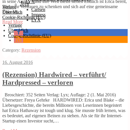
in seine Augen – und ihre Welt bleibt stehen Endlich ist Erica bereit,
LYX
2018
Blake ihr Vertrauen zu schenken und sich auf eine gemeinsame
Verlage
Carlsen
Zukunft…
Über Mich
Impress
Cookie-Richtlinie (EU)
LYX
Read More
Verlage
Über Mich
Cookie-Richtlinie (EU)
Category:
Rezension
16. August 2016
(Rezension) Hardwired – verführt/
Hardpressed – verloren
Broschiert: 352 Seiten Verlag: Lyx; Auflage: 2 (1. Mai 2016)
Übersetzer: Freya Gehrke HARDWIRED: Erica und Blake – die
Liebesgeschichte, die bereits Millionen von Leserinnen begeistert
hat Erica Hathaway ist tough und klug. Sie musste früh lernen, was
es bedeutet, auf eigenen Beinen zu stehen. Als sie für ihr Internet-
Startup einen Investor sucht,…