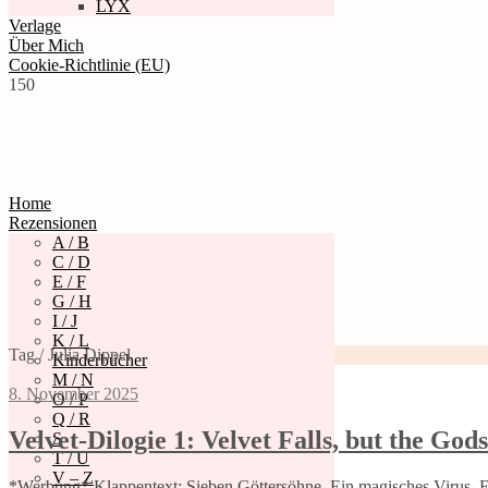
LYX
Verlage
Über Mich
Cookie-Richtlinie (EU)
150
Home
Rezensionen
A / B
C / D
E / F
G / H
I / J
K / L
Tag / Julia Dippel
Kinderbücher
M / N
8. November 2025
O / P
Q / R
Velvet-Dilogie 1: Velvet Falls, but the Gods
S
T / U
V – Z
*Werbung* Klappentext: Sieben Göttersöhne. Ein magisches Virus. Eine