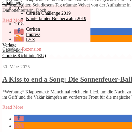
Challenge
ihr neue Götter. Seit diesem Tag träumte Velvet von der Aufnahme in
2019
Dämonenreiterin. Doch…
Carlsen Challenge 2019
Kunterbunter Bücherwahn 2019
Read More
2018
Carlsen
Impress
LYX
Verlage
Category:
Rezension
Über Mich
Cookie-Richtlinie (EU)
30. März 2025
A Kiss to end a Song: Die Sonnenfeuer-Ba
*Werbung* Klappentext: Manchmal reicht ein Lied, um die Nacht zu dur
im Griff und die Vakàr kämpfen an vorderster Front für die magische 
Read More