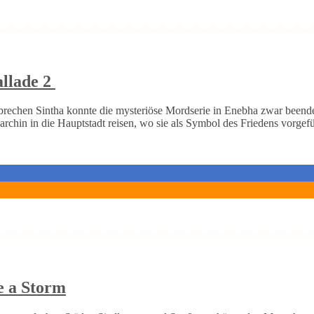
allade 2
rechen Sintha konnte die mysteriöse Mordserie in Enebha zwar beende
narchin in die Hauptstadt reisen, wo sie als Symbol des Friedens vorge
e a Storm