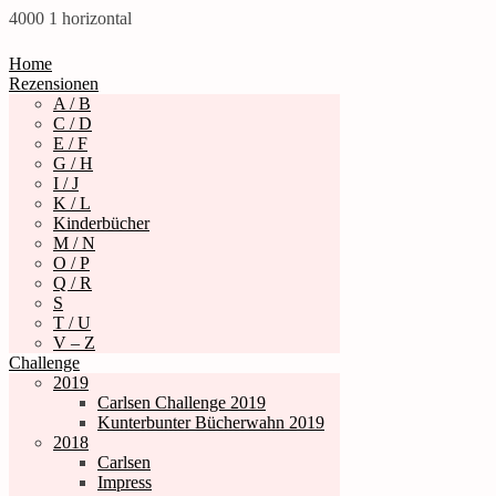
4000
1
horizontal
Home
Rezensionen
A / B
C / D
E / F
G / H
I / J
K / L
Kinderbücher
M / N
O / P
Q / R
S
T / U
V – Z
Challenge
2019
Carlsen Challenge 2019
Kunterbunter Bücherwahn 2019
2018
Carlsen
Impress