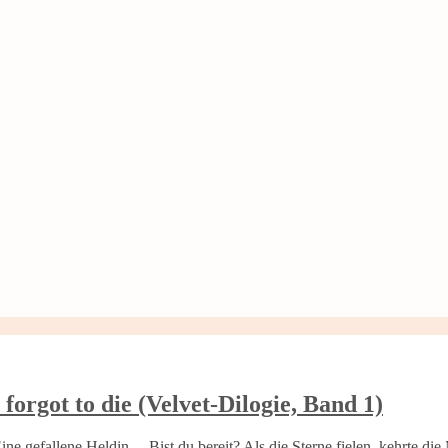
 forgot to die (Velvet-Dilogie, Band 1)
 gefallene Heldin. – Bist du bereit? Als die Sterne fielen, kehrte die