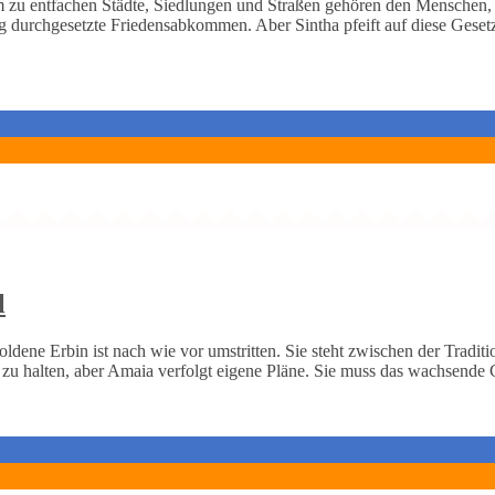
zu entfachen Städte, Siedlungen und Straßen gehören den Menschen, 
eng durchgesetzte Friedensabkommen. Aber Sintha pfeift auf diese Gese
l
dene Erbin ist nach wie vor umstritten. Sie steht zwischen der Traditi
ie zu halten, aber Amaia verfolgt eigene Pläne. Sie muss das wachsend