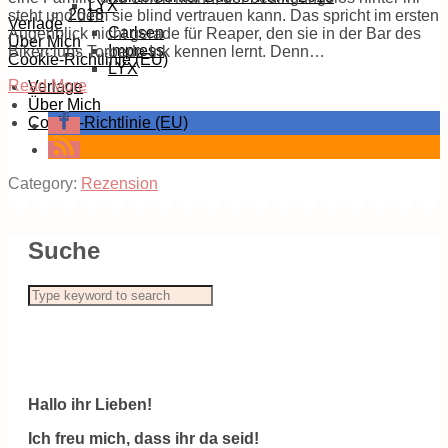
LYX
2018
steht und dem sie blind vertrauen kann. Das spricht im ersten
Verlage
Carlsen
Augenblick nicht gerade für Reaper, den sie in der Bar des
Über Mich
Impress
Bikerclubs Torpedo Ink kennen lernt. Denn…
Cookie-Richtlinie (EU)
LYX
Read More
Verlage
Über Mich
Cookie-Richtlinie (EU)
Category:
Rezension
Suche
Hallo ihr Lieben!
Ich freu mich, dass ihr da seid!