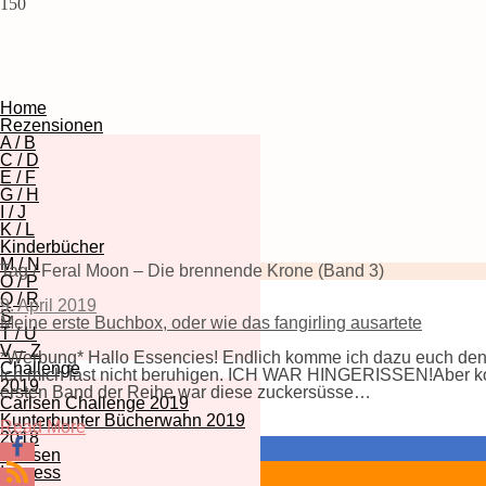
150
Home
Rezensionen
A / B
C / D
E / F
G / H
I / J
K / L
Kinderbücher
M / N
Tag / Feral Moon – Die brennende Krone (Band 3)
O / P
Q / R
9. April 2019
S
Meine erste Buchbox, oder wie das fangirling ausartete
T / U
V – Z
*Werbung* Hallo Essencies! Endlich komme ich dazu euch den In
Challenge
ich mich fast nicht beruhigen. ICH WAR HINGERISSEN!Aber kom
2019
ersten Band der Reihe war diese zuckersüsse…
Carlsen Challenge 2019
Kunterbunter Bücherwahn 2019
Read More
2018
Carlsen
Impress