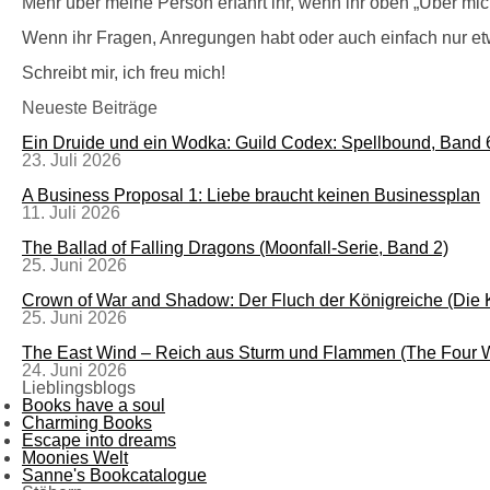
Mehr über meine Person erfahrt ihr, wenn ihr oben „Über mich
Wenn ihr Fragen, Anregungen habt oder auch einfach nur et
Schreibt mir, ich freu mich!
Neueste Beiträge
Ein Druide und ein Wodka: Guild Codex: Spellbound, Band 
23. Juli 2026
A Business Proposal 1: Liebe braucht keinen Businessplan
11. Juli 2026
The Ballad of Falling Dragons (Moonfall-Serie, Band 2)
25. Juni 2026
Crown of War and Shadow: Der Fluch der Königreiche (Die
25. Juni 2026
The East Wind – Reich aus Sturm und Flammen (The Four W
24. Juni 2026
Lieblingsblogs
Books have a soul
Charming Books
Escape into dreams
Moonies Welt
Sanne's Bookcatalogue