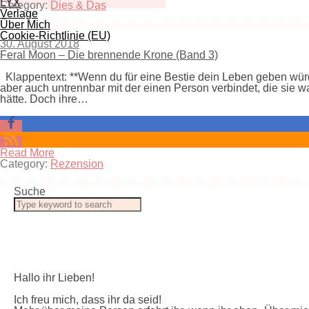
LYX
Category:
Dies & Das
Verlage
Über Mich
Cookie-Richtlinie (EU)
30. August 2018
Feral Moon – Die brennende Krone (Band 3)
Klappentext: **Wenn du für eine Bestie dein Leben geben würdes
aber auch untrennbar mit der einen Person verbindet, die sie 
hätte. Doch ihre…
Read More
Category:
Rezension
Suche
Hallo ihr Lieben!
Ich freu mich, dass ihr da seid!