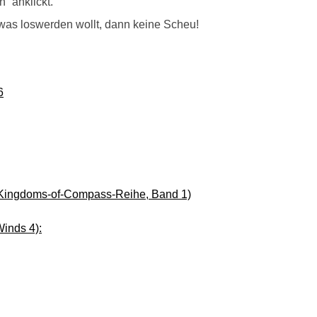
“ anklickt.
was loswerden wollt, dann keine Scheu!
6
 Kingdoms-of-Compass-Reihe, Band 1)
inds 4):