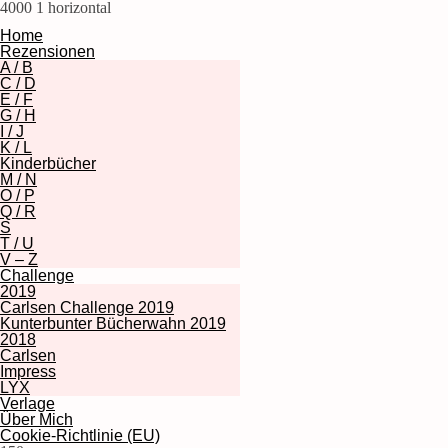
4000
1
horizontal
Home
Rezensionen
A / B
C / D
E / F
G / H
I / J
K / L
Kinderbücher
M / N
O / P
Q / R
S
T / U
V – Z
Challenge
2019
Carlsen Challenge 2019
Kunterbunter Bücherwahn 2019
2018
Carlsen
Impress
LYX
Verlage
Über Mich
Cookie-Richtlinie (EU)