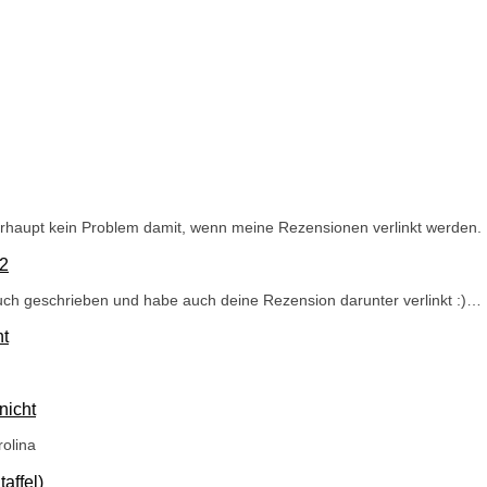
berhaupt kein Problem damit, wenn meine Rezensionen verlinkt werden.
 2
uch geschrieben und habe auch deine Rezension darunter verlinkt :)…
ht
nicht
olina
affel)