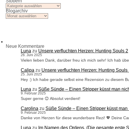
Stöbern
Stöbern
Blogarchiv
Blogarchiv
Neue Kommentare
Luna
zu
Unsere verfluchten Herzen: Hunting Souls 2
26. Juni 2025
Vielen lieben Dank, darüber freu ich mich sehr! Ich hab ü
Calipa
zu
Unsere verfluchten Herzen: Hunting Souls
25. Juni 2025
Hey :) Ich habe gerade selbst eine Rezension zu diesem B
Luna
zu
Süße Sünde – Einen Stripper küsst man nic
9. Februar 2025
Super gerne 😊 Absolut verdient!
Carolina
zu
Süße Sünde – Einen Stripper küsst man 
9. Februar 2025
Danke von Herzen für diese wunderbare Rezi! 💖 Deine Car
Luna
zu
Im Namen des Ordens. (Die gesamte erste St