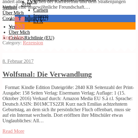
ändert alles. Zwischen der Karrierefrau und dem Straßenjungen
LYX
2018
entsteht eine ungewöhnliche Freundschaft.…
Verlage
Carlsen
Über Mich
Impress
Cookie-Richtlinie (EU)
LYX
Verlage
Über Mich
Read More
Cookie-Richtlinie (EU)
Category:
Rezension
8. Februar 2017
Wolfsmal: Die Verwandlung
Format: Kindle Edition Dateigröße: 2840 KB Seitenzahl der Print-
Ausgabe: 158 Seiten Verlag: Eisermann Verlag; Auflage: 1 (15.
Oktober 2016) Verkauf durch: Amazon Media EU S.à r.l. Sprache:
Deutsch ASIN: B01MCTS2ZR Kurz nach Emilias achtzehntem
Geburtstag, an dem sich ihr persönlicher Fluch offenbart, muss sie
auf ein Internat wechseln. Dort eröffnen ihre Mitschüler etwas
Unglaubliches: All…
Read More