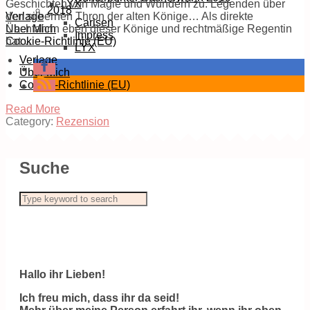
Geschichten von Magie und Wundern zu. Legenden über
LYX
2018
den silbernen Thron der alten Könige… Als direkte
Verlage
Carlsen
Nachfahrin eben dieser Könige und rechtmäßige Regentin
Über Mich
Impress
hat…
Cookie-Richtlinie (EU)
LYX
Verlage
Über Mich
Cookie-Richtlinie (EU)
Read More
Category:
Rezension
Suche
Hallo ihr Lieben!
Ich freu mich, dass ihr da seid!