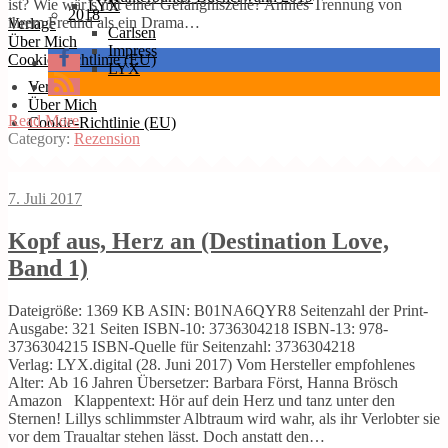
ist? Wie wär’s mit einer Gefängniszelle? Annies Trennung von
LYX
2018
ihrem Freund als ein Drama…
Verlage
Carlsen
Über Mich
Impress
Cookie-Richtlinie (EU)
LYX
Verlage
Über Mich
Read More
Cookie-Richtlinie (EU)
Category:
Rezension
7. Juli 2017
Kopf aus, Herz an (Destination Love,
Band 1)
Dateigröße: 1369 KB ASIN: B01NA6QYR8 Seitenzahl der Print-
Ausgabe: 321 Seiten ISBN-10: 3736304218 ISBN-13: 978-
3736304215 ISBN-Quelle für Seitenzahl: 3736304218
Verlag: LYX.digital (28. Juni 2017) Vom Hersteller empfohlenes
Alter: Ab 16 Jahren Übersetzer: Barbara Först, Hanna Brösch
Amazon Klappentext: Hör auf dein Herz und tanz unter den
Sternen! Lillys schlimmster Albtraum wird wahr, als ihr Verlobter sie
vor dem Traualtar stehen lässt. Doch anstatt den…