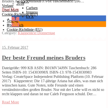
Bruders Autorin: Miranda J. Fox Taschenbuch: 286…
LYX
2018
Verlage
Carlsen
Read More
Über Mich
Impress
Cookie-Richtlinie (EU)
LYX
Verlage
Über Mich
Cookie-Richtlinie (EU)
Category:
Klappentext Donnerstag
15. Februar 2017
Der beste Freund meines Bruders
Dateigröße: 999 KB ASIN: B01MV34J9N Taschenbuch: 286
Seiten ISBN-10: 154303098X ISBN-13: 978-1543030983
Verlag: CreateSpace Independent Publishing Platform (10. Februar
2017) Klappentext: Die 17-jährige Ariana hat alles, was man sich
wünschen kann. Gute Noten, tolle Freunde und einen
verständnisvollen großen Bruder. Nur mit der Liebe will es nicht so
recht klappen und daran ist nur Caleb Ferguson schuld. Der…
Read More