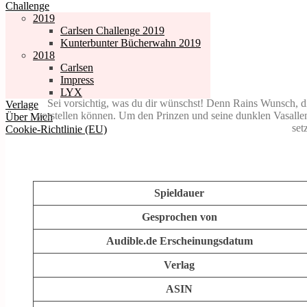
Challenge
2019
Carlsen Challenge 2019
Kunterbunter Bücherwahn 2019
2018
Carlsen
Impress
LYX
Sei vorsichtig, was du dir wünschst! Denn Rains Wunsch, di
Verlage
vorstellen können. Um den Prinzen und seine dunklen Vasallen 
Über Mich
set
Cookie-Richtlinie (EU)
Spieldauer
Gesprochen von
Audible.de Erscheinungsdatum
Verlag
ASIN