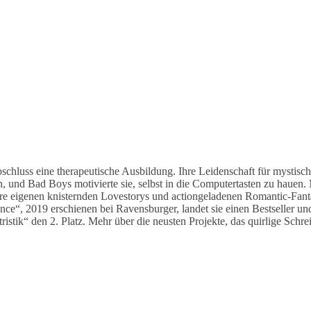
bschluss eine therapeutische Ausbildung. Ihre Leidenschaft für mystisc
, und Bad Boys motivierte sie, selbst in die Computertasten zu hauen.
 ihre eigenen knisternden Lovestorys und actiongeladenen Romantic-Fanta
once“, 2019 erschienen bei Ravensburger, landet sie einen Bestseller un
tik“ den 2. Platz. Mehr über die neusten Projekte, das quirlige Schre