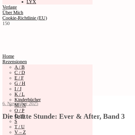
LYX
Verlage
Über Mich
Cookie-Richtlinie (EU)
150
Home
Rezensionen
A / B
C / D
E / F
G / H
I / J
K / L
Kinderbücher
6. November 2025
M / N
O / P
Die letzte Stunde: Ever & After, Band 3
Q / R
S
T / U
V – Z