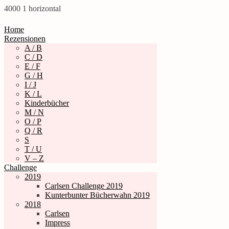
4000
1
horizontal
Home
Rezensionen
A / B
C / D
E / F
G / H
I / J
K / L
Kinderbücher
M / N
O / P
Q / R
S
T / U
V – Z
Challenge
2019
Carlsen Challenge 2019
Kunterbunter Bücherwahn 2019
2018
Carlsen
Impress