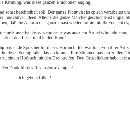
 die Krönung, was diese ganzen Emotionen anging.
and sonst beschreiben soll. Der ganze Plotttwist ist episch verarbeitet 
er innovativer Ideen. Alleine die ganze Märchengeschichte ist unglaubl
uben, daß die Autorin das ganze quasi wieder aufnimmt. Ihr versteht e
chon eine krasse Fantasie, wenn sie sowas aus dem Ärmel schütteln kann, 
zieht den Leser total in den Bann!
 passende Sprecher für dieses Hörbuch. Ich war total von ihrer Art z
t in dieses Setting fallen lassen konnte. Ihre Stimmen passten zu den 
zu einem Hörbuch mit den Drei greifen. Den Gruselfaktor haben sie ab
ielen Dank für das Rezensionsexemplar!
Ich gebe 5 Lilien!