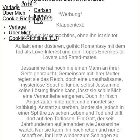
LYX
2018
Verlage
Carlsen
Über Mich
*Werbung*
Impress
Cookie-Richtlinie (EU)
LYX
Klappentext:
Verlage
Über Mich
Ohne sie ist er machtlos, ohne ihn ist sie tot.
Cookie-Richtlinie (EU)
Auftakt einer düsteren, gothic Romantasy mit dem
Tod als Love-Interest und den Tropes Enemies-to-
Lovers und Fated-mates.
Jessamine hat noch nie einen Mann an ihrer
Seite gebraucht. Gemeinsam mit ihrer Mutter
regiert sie das Reich, doch eine unaufhaltsame,
mysteriöse Seuche, für die selbst Jessamine
keine Lösung finden kann, lässt sie schließlich
eine Vernunftehe eingehen. Doch ihr frisch
Angetrauter hintergeht und ermordet sie
kaltblütig. Anstatt zu sterben, landet sie jedoch in
einer Sphäre zwischen Leben und Tod und trifft
dort auf den Todlosen. Ein Gott, der seit
Jahrhunderten auf jemanden wie Jessamine
wartet. Nur sie kann ihn noch retten und nur er
schafft es, ihr Herz wieder zum Schlagen zu