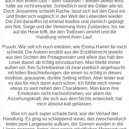
auch von einem Gott – dem Todlosen – wieder belebt wird,
hätte sie nicht erwartet. Schließlich sind die Götter alle tot.
Doch Jessamine schwört Rache, lässt sich auf den Deal ein
und findet sich sogleich in der Welt der Lebenden wieder.
Die Zeit daraufhin ist erstmal trostlos und ziemlich geprägt
von Not, Sorge und der Verwirrung ihres Zustandes, bis sie
auf die Hexe trifft, die den Todlosen verehrt und die
Handlung nimmt ihren Lauf.
Puuuh. Wie soll ich euch erklären, wie Emma Hamm für mich
schreibt. Die Autorin erzählt aus der Erzählersicht jeweils
aus den Sichten der Protagonisten und allein das hält den
Leser davon ab richtig einzutauchen. Man bleibt immer
außen vor. Ihre Schreibweise ist zwar poetisch angehaucht
mit tollen Beschreibungen, die einen so richtig in dieses
trostlose, grausame, dunkle Setting reißen. Aber leider war
es das für mich dann auch schon. Ich fühlte mich immer
etwas zu weit neben den Charakteren. Man kann ihre
Emotionen nicht nachvollziehen, vor allem die
Anziehungskraft, die sich aus dem Nichts entwickelt, hat
mich absolut kalt gelassen.
Was ich auch super schade fand, war der Verlauf der
Handlung. Es ging so schleppend voran, das zwischendurch
leider pure Langeweile aufkam, die Szenen wurden in die