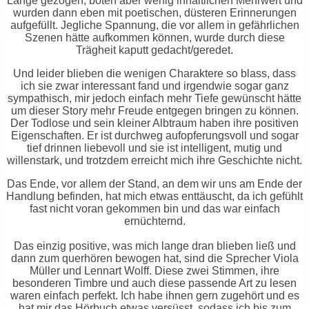
Länge gezogen, boten aber wenig inhaltlichen Mehrwert und
wurden dann eben mit poetischen, düsteren Erinnerungen
aufgefüllt. Jegliche Spannung, die vor allem in gefährlichen
Szenen hätte aufkommen können, wurde durch diese
Trägheit kaputt gedacht/geredet.
Und leider blieben die wenigen Charaktere so blass, dass
ich sie zwar interessant fand und irgendwie sogar ganz
sympathisch, mir jedoch einfach mehr Tiefe gewünscht hätte
um dieser Story mehr Freude entgegen bringen zu können.
Der Todlose und sein kleiner Albtraum haben ihre positiven
Eigenschaften. Er ist durchweg aufopferungsvoll und sogar
tief drinnen liebevoll und sie ist intelligent, mutig und
willenstark, und trotzdem erreicht mich ihre Geschichte nicht.
Das Ende, vor allem der Stand, an dem wir uns am Ende der
Handlung befinden, hat mich etwas enttäuscht, da ich gefühlt
fast nicht voran gekommen bin und das war einfach
ernüchternd.
Das einzig positive, was mich lange dran blieben ließ und
dann zum querhören bewogen hat, sind die Sprecher Viola
Müller und Lennart Wolff. Diese zwei Stimmen, ihre
besonderen Timbre und auch diese passende Art zu lesen
waren einfach perfekt. Ich habe ihnen gern zugehört und es
hat mir das Hörbuch etwas versüsst, sodass ich bis zum