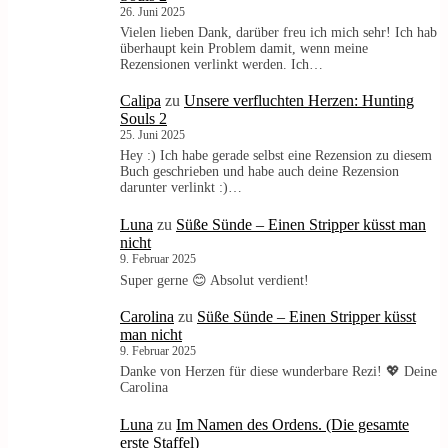
26. Juni 2025
Vielen lieben Dank, darüber freu ich mich sehr! Ich hab
überhaupt kein Problem damit, wenn meine
Rezensionen verlinkt werden. Ich…
Calipa
zu
Unsere verfluchten Herzen: Hunting
Souls 2
25. Juni 2025
Hey :) Ich habe gerade selbst eine Rezension zu diesem
Buch geschrieben und habe auch deine Rezension
darunter verlinkt :)…
Luna
zu
Süße Sünde – Einen Stripper küsst man
nicht
9. Februar 2025
Super gerne 😊 Absolut verdient!
Carolina
zu
Süße Sünde – Einen Stripper küsst
man nicht
9. Februar 2025
Danke von Herzen für diese wunderbare Rezi! 💖 Deine
Carolina
Luna
zu
Im Namen des Ordens. (Die gesamte
erste Staffel)