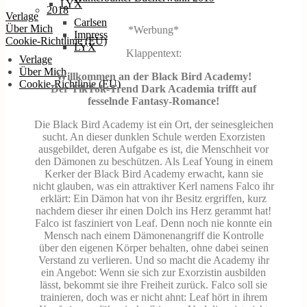
LYX
2018
Verlage
Carlsen
Über Mich
*Werbung*
Impress
Cookie-Richtlinie (EU)
LYX
Klappentext:
Verlage
Über Mich
Willkommen an der Black Bird Academy!
Cookie-Richtlinie (EU)
Der TikTok-Trend Dark Academia trifft auf
fesselnde Fantasy-Romance!
Die Black Bird Academy ist ein Ort, der seinesgleichen
sucht. An dieser dunklen Schule werden Exorzisten
ausgebildet, deren Aufgabe es ist, die Menschheit vor
den Dämonen zu beschützen. Als Leaf Young in einem
Kerker der Black Bird Academy erwacht, kann sie
nicht glauben, was ein attraktiver Kerl namens Falco ihr
erklärt: Ein Dämon hat von ihr Besitz ergriffen, kurz
nachdem dieser ihr einen Dolch ins Herz gerammt hat!
Falco ist fasziniert von Leaf. Denn noch nie konnte ein
Mensch nach einem Dämonenangriff die Kontrolle
über den eigenen Körper behalten, ohne dabei seinen
Verstand zu verlieren. Und so macht die Academy ihr
ein Angebot: Wenn sie sich zur Exorzistin ausbilden
lässt, bekommt sie ihre Freiheit zurück. Falco soll sie
trainieren, doch was er nicht ahnt: Leaf hört in ihrem