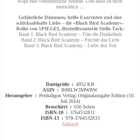
Kopf eine verführerische Stimme. Und diese ist nicht
menschlich …
Gefährliche Dämonen, heiße Exorzisten und eine
schicksalshafte Liebe – die »Black Bird Academy«-
Reihe von SPIEGEL-Bestsellerautorin Stella Tack:
Band 1: Black Bird Academy – Töte die Dunkelheit
Band 2: Black Bird Academy – Fürchte das Licht
Band 3: Black Bird Academy – Liebe den Tod
Dateigröße ‏ : ‎
4952 KB
ASIN ‏ : ‎
B0BLW3MWRW
Herausgeber ‏ : ‎
Penhaligon Verlag; Originalausgabe Edition (10.
Juli 2024)
Broschiert ‏ : ‎
656 Seiten
ISBN-10 ‏ : ‎
3764532831
ISBN-13 ‏ : ‎
978-3764532833
Amazon