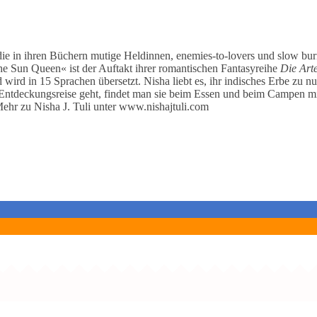
 die in ihren Büchern mutige Heldinnen, enemies-to-lovers und slow b
the Sun Queen« ist der Auftakt ihrer romantischen Fantasyreihe
Die Art
wird in 15 Sprachen übersetzt. Nisha liebt es, ihr indisches Erbe zu 
 Entdeckungsreise geht, findet man sie beim Essen und beim Campen mi
ehr zu Nisha J. Tuli unter www.nishajtuli.com