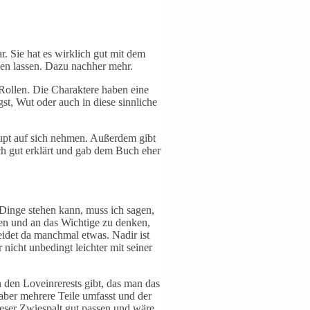
. Sie hat es wirklich gut mit dem
len lassen. Dazu nachher mehr.
ollen. Die Charaktere haben eine
gst, Wut oder auch in diese sinnliche
aupt auf sich nehmen. Außerdem gibt
ch gut erklärt und gab dem Buch eher
 Dinge stehen kann, muss ich sagen,
ßen und an das Wichtige zu denken,
leidet da manchmal etwas. Nadir ist
 nicht unbedingt leichter mit seiner
 den Loveinrerests gibt, das man das
aber mehrere Teile umfasst und der
dieser Zwiespalt gut passen und wäre