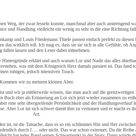
inen Weg, der zwar fesseln konnte, manchmal aber auch anstrengend war
e und Handlung vielleicht ein wenig zu sehr in die eine Richtung fal
kamp und Louis Friedemann Thiele passen einfach perfekt zu diesen R
 das wirklich toll. Ich mag es, dass sie sie sich in alle Gefühle, ob An
 fallen lassen und den Leser dabei mitnehmen.
die Hintergründe erklärt und auch warum Lor und Nadir das alles überh
rstehen, was mit dem Königreich Herz damals passiert ist. Das fand i
einen ruhigen, jedoch intensiven Touch.
Kommen wir zu meinem kleinen Aber.
ist und wir ja mittlerweile wissen, das man auch auf die grenzwertigen
im Buch eher als Erinnerung an Lor sich jetzt wieder zusammen zu rei
 aber eine sehr übergreifende Persönlichkeit und der Handlungsverlauf 
se. Aber Lor tut sich schwer damit ihm zu vertrauen und er macht es ihr
Art.
n ist, ist die Tatsache, dass es so ein schlimmes Hin und Her zwischen
ordentlich durch f…. oder nicht. Das war schon extremer. Da die Reihe 
Vielleicht hat jeder Band seinen Schwerpunkt in der Story. Dann würde 