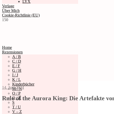
LYX
Verlage
Über Mich
Cookie-Richtlinie (EU)
150
Home
Rezensionen
A / B
C / D
E / F
G / H
I / J
K / L
Kinderbücher
14. Juni 2024
M / N
O / P
Rule of the Aurora King: Die Artefakte v
Q / R
S
T / U
V – Z