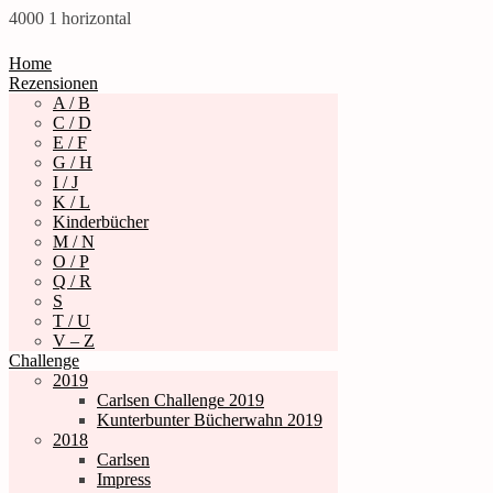
4000
1
horizontal
Home
Rezensionen
A / B
C / D
E / F
G / H
I / J
K / L
Kinderbücher
M / N
O / P
Q / R
S
T / U
V – Z
Challenge
2019
Carlsen Challenge 2019
Kunterbunter Bücherwahn 2019
2018
Carlsen
Impress