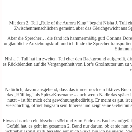
Mit dem 2. Teil „Rule of the Aurora King“ begeht Nisha J. Tuli e
Zwischenmenschlichen gemeint, aber das Gleichgewicht aus Spic
Aber die Sprecher… die fand ich hammermäßig gut! Corinna Doren
unglaubliche Anziehungskraft und ich finde die Sprecher transportieren
Stimmung
Nisha J. Tuli hat im zweiten Teil eher den Background aufgerollt, 
es Rückblenden auf die Vergangenheit von Lor’s Großmutter um zu ve
Natürlich, davon ausgehend, dass das immer noch ein fiktives Buch 
das „Häftling“ als Spitz-/Kosename – auch wenn Nadir das später 
nutzt – ist für mich echt gewöhnungsbedürftig. Er meint es gut, ist
vielschichtig, öffnet langsam sein Inneres und zeigt seine Geheimnis
Etwas das mich ein bisschen stört und zum Ende des Buches aufgefalle
Gefühl hat, es geht im gesamten 2. Band nur darum, ob er sie nun 
Schreibstil sonst stark fesselnd auf mich wirkt, bin ich neugierig. 