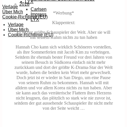
LYX
2018
Verlage
Carlsen
Über Mich
*Werbung*
Impress
Cookie-Richtlinie (EU)
LYX
Klappentext:
Verlage
Über Mich
Er ist der größte Schauspieler der Welt. Aber sie will
Cookie-Richtlinie (EU)
mit seinem Ruhm nichts zu tun haben
Hannah Cho kann sich wirklich Schöneres vorstellen,
als ihre Sommerferien mit Jacob Kim zu verbringen.
Seitdem ihr ehemals bester Freund vor drei Jahren von
seinem Besuch in Südkorea einfach nicht mehr
zurückkam und dort der größte K-Drama-Star der Welt
wurde, haben die beiden kein Wort mehr gewechselt.
Doch jetzt ist er wieder in San Diego, um eine Pause
von seinem Ruhm zu bekommen. Hannah will mit
alldem und vor allem Korea nichts zu tun haben. Aber
sie kann auch das verräterische Flattern ihres Herzens
nicht leugnen, das plötzlich so stark wie nie zuvor ist,
seitdem der gut aussehende Schauspieler ihr nicht mehr
von der Seite weicht …