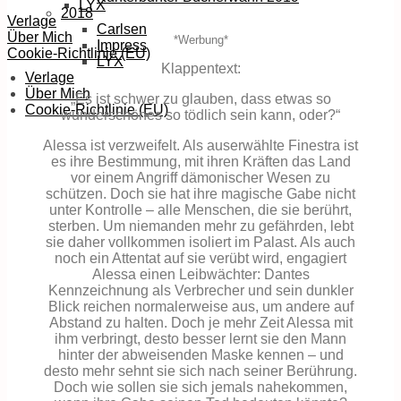
LYX
2018
Verlage
Carlsen
Über Mich
*Werbung*
Impress
Cookie-Richtlinie (EU)
LYX
Klappentext:
Verlage
Über Mich
„Es ist schwer zu glauben, dass etwas so
Cookie-Richtlinie (EU)
wunderschönes so tödlich sein kann, oder?“
Alessa ist verzweifelt. Als auserwählte Finestra ist
es ihre Bestimmung, mit ihren Kräften das Land
vor einem Angriff dämonischer Wesen zu
schützen. Doch sie hat ihre magische Gabe nicht
unter Kontrolle – alle Menschen, die sie berührt,
sterben. Um niemanden mehr zu gefährden, lebt
sie daher vollkommen isoliert im Palast. Als auch
noch ein Attentat auf sie verübt wird, engagiert
Alessa einen Leibwächter: Dantes
Kennzeichnung als Verbrecher und sein dunkler
Blick reichen normalerweise aus, um andere auf
Abstand zu halten. Doch je mehr Zeit Alessa mit
ihm verbringt, desto besser lernt sie den Mann
hinter der abweisenden Maske kennen – und
desto mehr sehnt sie sich nach seiner Berührung.
Doch wie sollen sie sich jemals nahekommen,