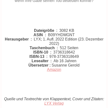
wenn ihre Gabe seinen Tod bedeuten könnte?
Dateigröße ‏ : ‎
3082 KB
ASIN ‏ : ‎
B09YHDMGNT
Herausgeber ‏ : ‎
LYX; 1. Aufl. 2022 Edition (23. Dezember
2022)
Taschenbuch ‏ : ‎
512 Seiten
ISBN-10 ‏ : ‎
3736318642
ISBN-13 ‏ : ‎
978-3736318649
Lesealter ‏ : ‎
Ab 16 Jahren
Übersetzer :
Susanne Gerold
Amazon
Quelle und Textrechte von Klappentext, Cover und Zitaten:
LYX Verlag