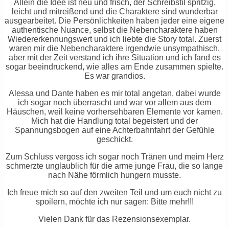
Allein die Idee ist neu und frisch, der Schreibstil spritzig,
leicht und mitreißend und die Charaktere sind wunderbar
ausgearbeitet. Die Persönlichkeiten haben jeder eine eigene
authentische Nuance, selbst die Nebencharaktere haben
Wiedererkennungswert und ich liebte die Story total. Zuerst
waren mir die Nebencharaktere irgendwie unsympathisch,
aber mit der Zeit verstand ich ihre Situation und ich fand es
sogar beeindruckend, wie alles am Ende zusammen spielte.
Es war grandios.
Alessa und Dante haben es mir total angetan, dabei wurde
ich sogar noch überrascht und war vor allem aus dem
Häuschen, weil keine vorhersehbaren Elemente vor kamen.
Mich hat die Handlung total begeistert und der
Spannungsbogen auf eine Achterbahnfahrt der Gefühle
geschickt.
Zum Schluss vergoss ich sogar noch Tränen und meim Herz
schmerzte unglaublich für die arme junge Frau, die so lange
nach Nähe förmlich hungern musste.
Ich freue mich so auf den zweiten Teil und um euch nicht zu
spoilern, möchte ich nur sagen: Bitte mehr!!!
Vielen Dank für das Rezensionsexemplar.