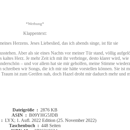
*Werbung*
Klappentext:
eines Herzens. Jeses Liebeslied, das ich abends singe, ist für sie
sstehen. Aber als sie eines Nachts vor meiner Tür stand, völlig aufgelö
kaltes Herz. Je mehr Zeit ich mit ihr verbringe, desto klarer wird, wie f
wunderschön – und vor allem hat sie mir geholfen, meine Stimme wiederz
 schreiben wir Songs, die ich mir nie hätte vorstellen können. Sie ist 
Traum ist zum Greifen nah, doch Hazel droht mir dadurch mehr und m
Dateigröße ‏ : ‎
2876 KB
ASIN ‏ : ‎
B09YHG5JDB
Herausgeber ‏ : ‎
LYX; 1. Aufl. 2022 Edition (25. November 2022)
Taschenbuch ‏ : ‎
448 Seiten