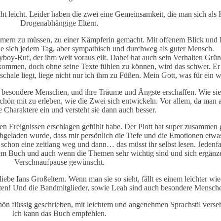
t leicht. Leider haben die zwei eine Gemeinsamkeit, die man sich als
Drogenabhängige Eltern.
mern zu müssen, zu einer Kämpferin gemacht. Mit offenem Blick und
 sie sich jedem Tag, aber sympathisch und durchweg als guter Mensch.
yboy-Ruf, der ihm weit voraus eilt. Dabei hat auch sein Verhalten Grün
s kommen, doch ohne seine Texte fühlen zu können, wird das schwer. Er 
hale liegt, liege nicht nur ich ihm zu Füßen. Mein Gott, was für ein
 besondere Menschen, und ihre Träume und Ängste erschaffen. Wie sie 
schön mit zu erleben, wie die Zwei sich entwickeln. Vor allem, da man a
re Charaktere ein und versteht sie dann auch besser.
en Ereignissen erschlagen gefühlt habe. Der Plott hat super zusammen 
 abgeladen wurde, dass mir persönlich die Tiefe und die Emotionen etw
an schon eine zeitlang weg und dann… das müsst ihr selbst lesen. Jedenfa
em Buch und auch wenn die Themen sehr wichtig sind und sich ergänzen
Verschnaufpause gewünscht.
ebe Ians Großeltern. Wenn man sie so sieht, fällt es einem leichter wi
ten! Und die Bandmitglieder, sowie Leah sind auch besondere Menschen
chön flüssig geschrieben, mit leichtem und angenehmen Sprachstil ver
Ich kann das Buch empfehlen.