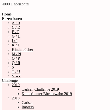
4000
1
horizontal
Home
Rezensionen
A / B
C / D
E / F
G / H
I / J
K / L
Kinderbücher
M / N
O / P
Q / R
S
T / U
V – Z
Challenge
2019
Carlsen Challenge 2019
Kunterbunter Bücherwahn 2019
2018
Carlsen
Impress