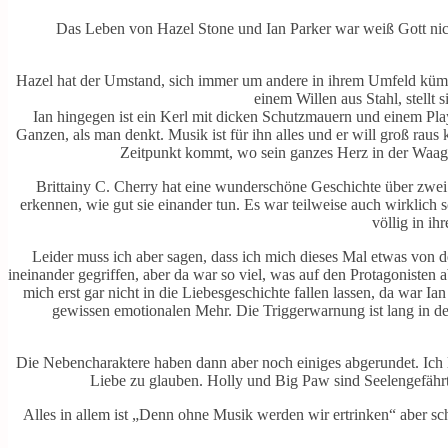
Das Leben von Hazel Stone und Ian Parker war weiß Gott nich
Hazel hat der Umstand, sich immer um andere in ihrem Umfeld küm
einem Willen aus Stahl, stellt
Ian hingegen ist ein Kerl mit dicken Schutzmauern und einem Pla
Ganzen, als man denkt. Musik ist für ihn alles und er will groß rau
Zeitpunkt kommt, wo sein ganzes Herz in der Waagsc
Brittainy C. Cherry hat eine wunderschöne Geschichte über zwei
erkennen, wie gut sie einander tun. Es war teilweise auch wirklich 
völlig in ih
Leider muss ich aber sagen, dass ich mich dieses Mal etwas von d
ineinander gegriffen, aber da war so viel, was auf den Protagonisten
mich erst gar nicht in die Liebesgeschichte fallen lassen, da war I
gewissen emotionalen Mehr. Die Triggerwarnung ist lang in d
Die Nebencharaktere haben dann aber noch einiges abgerundet. Ich li
Liebe zu glauben. Holly und Big Paw sind Seelengefähr
Alles in allem ist „Denn ohne Musik werden wir ertrinken“ aber s