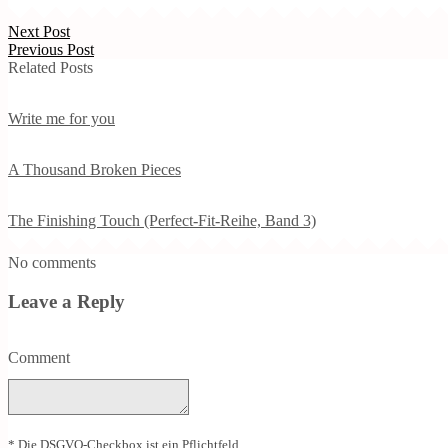
Next Post
Previous Post
Related Posts
Write me for you
A Thousand Broken Pieces
The Finishing Touch (Perfect-Fit-Reihe, Band 3)
No comments
Leave a Reply
Comment
* Die DSGVO-Checkbox ist ein Pflichtfeld