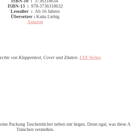
ISBN-10 ‏ : ‎
3736318634
ISBN-13 ‏ : ‎
978-3736318632
Lesealter ‏ : ‎
Ab 16 Jahren
Übersetzer :
Katia Liebig
Amazon
rechte von Klappentext, Cover und Zitaten:
LYX Verlag
eine Packung Taschentücher neben mir liegen. Denn egal, was diese Au
Tränchen vergießen.