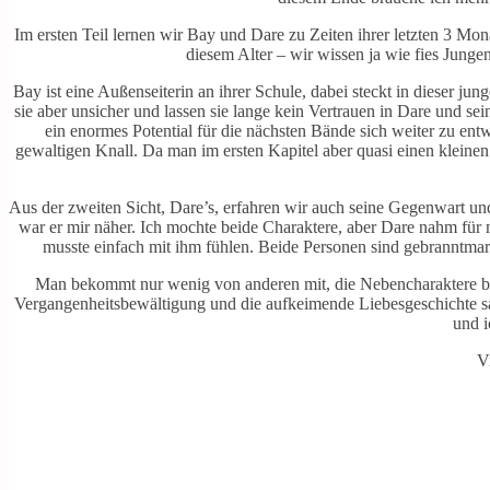
Im ersten Teil lernen wir Bay und Dare zu Zeiten ihrer letzten 3 Mon
diesem Alter – wir wissen ja wie fies Junge
Bay ist eine Außenseiterin an ihrer Schule, dabei steckt in dieser 
sie aber unsicher und lassen sie lange kein Vertrauen in Dare und se
ein enormes Potential für die nächsten Bände sich weiter zu ent
gewaltigen Knall. Da man im ersten Kapitel aber quasi einen kleine
Aus der zweiten Sicht, Dare’s, erfahren wir auch seine Gegenwart und
war er mir näher. Ich mochte beide Charaktere, aber Dare nahm für 
musste einfach mit ihm fühlen. Beide Personen sind gebranntmar
Man bekommt nur wenig von anderen mit, die Nebencharaktere ble
Vergangenheitsbewältigung und die aufkeimende Liebesgeschichte sam
und i
V