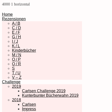
4000
1
horizontal
Home
Rezensionen
A / B
C / D
E / F
G / H
I / J
K / L
Kinderbücher
M / N
O / P
Q / R
S
T / U
V – Z
Challenge
2019
Carlsen Challenge 2019
Kunterbunter Bücherwahn 2019
2018
Carlsen
Impress