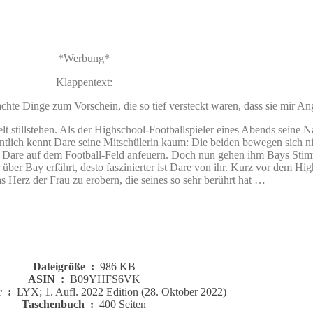
*Werbung*
Klappentext:
hte Dinge zum Vorschein, die so tief versteckt waren, dass sie mir Ang
t stillstehen. Als der Highschool-Footballspieler eines Abends seine N
gentlich kennt Dare seine Mitschülerin kaum: Die beiden bewegen sich n
ie Dare auf dem Football-Feld anfeuern. Doch nun gehen ihm Bays Stimm
über Bay erfährt, desto faszinierter ist Dare von ihr. Kurz vor dem Hi
das Herz der Frau zu erobern, die seines so sehr berührt hat …
Dateigröße ‏ : ‎
986 KB
ASIN ‏ : ‎
B09YHFS6VK
Herausgeber ‏ : ‎
LYX; 1. Aufl. 2022 Edition (28. Oktober 2022)
Taschenbuch ‏ : ‎
400 Seiten