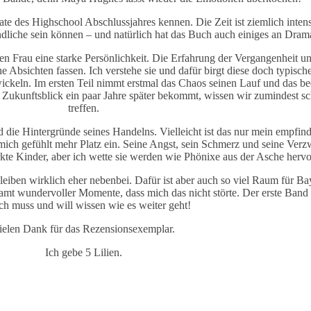
ate des Highschool Abschlussjahres kennen. Die Zeit ist ziemlich intens
ndliche sein können – und natürlich hat das Buch auch einiges an Drama
jungen Frau eine starke Persönlichkeit. Die Erfahrung der Vergangenhe
ine Absichten fassen. Ich verstehe sie und dafür birgt diese doch typisc
wickeln. Im ersten Teil nimmt erstmal das Chaos seinen Lauf und das be
n Zukunftsblick ein paar Jahre später bekommt, wissen wir zumindest sc
treffen.
 die Hintergründe seines Handelns. Vielleicht ist das nur mein empfind
mich gefühlt mehr Platz ein. Seine Angst, sein Schmerz und seine Verzw
kte Kinder, aber ich wette sie werden wie Phönixe aus der Asche hervo
iben wirklich eher nebenbei. Dafür ist aber auch so viel Raum für Ba
t wundervoller Momente, dass mich das nicht störte. Der erste Band g
ch muss und will wissen wie es weiter geht!
ielen Dank für das Rezensionsexemplar.
Ich gebe 5 Lilien.