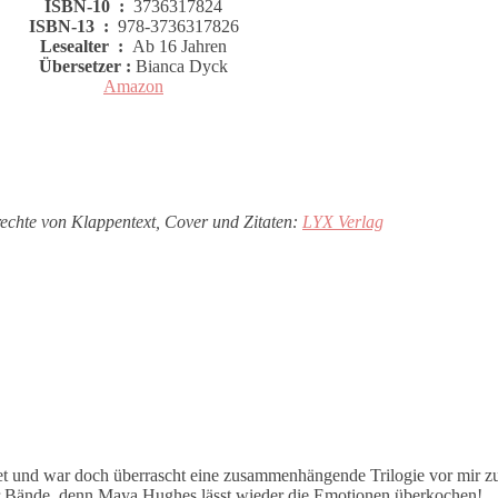
ISBN-10 ‏ : ‎
3736317824
ISBN-13 ‏ : ‎
978-3736317826
Lesealter ‏ : ‎
Ab 16 Jahren
Übersetzer :
Bianca Dyck
Amazon
rechte von Klappentext, Cover und Zitaten:
LYX Verlag
et und war doch überrascht eine zusammenhängende Trilogie vor mir zu
 Bände, denn Maya Hughes lässt wieder die Emotionen überkochen!