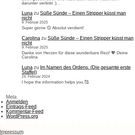
darunter verlinkt :)…
Luna
zu
Süße Sünde – Einen Stripper küsst man
nicht
9. Februar 2025
Super gerne 😊 Absolut verdient!
Carolina
zu
Süße Sünde – Einen Stripper küsst man
nicht
9. Februar 2025
Danke von Herzen für diese wunderbare Rezi! 💖 Deine
Carolina
Luna
zu
Im Namen des Ordens. (Die gesamte erste
Staffel)
24. Februar 2024
I hope the information helps you.🥰
Meta
Anmelden
Eintrags-Feed
Kommentar-Feed
WordPress.org
Impressum