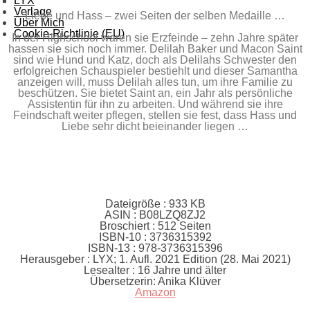
LYX
Verlage
Liebe und Hass – zwei Seiten der selben Medaille …
Über Mich
Cookie-Richtlinie (EU)
In der Highschool waren sie Erzfeinde – zehn Jahre später
hassen sie sich noch immer. Delilah Baker und Macon Saint
sind wie Hund und Katz, doch als Delilahs Schwester den
erfolgreichen Schauspieler bestiehlt und dieser Samantha
anzeigen will, muss Delilah alles tun, um ihre Familie zu
beschützen. Sie bietet Saint an, ein Jahr als persönliche
Assistentin für ihn zu arbeiten. Und während sie ihre
Feindschaft weiter pflegen, stellen sie fest, dass Hass und
Liebe sehr dicht beieinander liegen …
Dateigröße :
933 KB
ASIN :
B08LZQ8ZJ2
Broschiert :
512 Seiten
ISBN-10 :
3736315392
ISBN-13 :
978-3736315396
Herausgeber :
LYX; 1. Aufl. 2021 Edition (28. Mai 2021)
Lesealter :
16 Jahre und älter
Übersetzerin:
Anika Klüver
Amazon