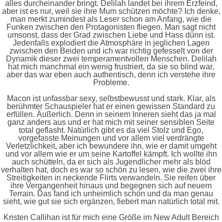
alles durcheinander bringt. Delilah landet bei ihrem Erzfeind,
aber ist es nur, weil sie ihre Mum schützen möchte? Ich denke,
man merkt zumindest als Leser schon am Anfang, wie die
Funken zwischen den Protagonisten fliegen. Man sagt nicht
umsonst, dass der Grad zwischen Liebe und Hass dünn ist.
Jedenfalls explodiert die Atmosphäre in jeglichen Lagen
zwischen den Beiden und ich war richtig gefesselt von der
Dynamik dieser zwei temperamentvollen Menschen. Delilah
hat mich manchmal ein wenig frustriert, da sie so blind war,
aber das war eben auch authentisch, denn ich verstehe ihre
Probleme.
Macon ist unfassbar sexy, selbstbewusst und stark. Klar, als
berühmter Schauspieler hat er einen gewissen Standard zu
erfüllen. Äußerlich. Denn in seinem Inneren sieht das ja mal
ganz anders aus und er hat mich mit seiner sensiblen Seite
total geflasht. Natürlich gibt es da viel Stolz und Ego,
vorgefasste Meinungen und vor allem viel verdrängte
Verletzlichkeit, aber ich bewundere ihn, wie er damit umgeht
und vor allem wie er um seine
Kartoffel
kämpft. Ich wollte ihn
auch schütteln, da er sich als Jugendlicher mehr als blöd
verhalten hat, doch es war so schön zu lesen, wie die zwei ihre
Streitigkeiten in neckende Flirts verwandeln. Sie reifen über
ihre Vergangenheit hinaus und begegnen sich auf neuem
Terrain. Das fand ich unheimlich schön und da man genau
sieht, wie gut sie sich ergänzen, fiebert man natürlich total mit.
Kristen Callihan ist für mich eine Größe im New Adult Bereich