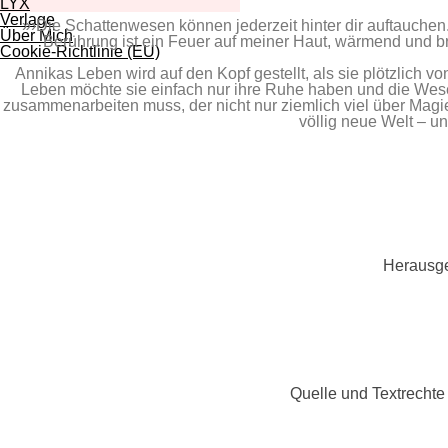
LYX
Verlage
»›Die Schattenwesen können jederzeit hinter dir auftauchen. 
Über Mich
Berührung ist ein Feuer auf meiner Haut, wärmend und bre
Cookie-Richtlinie (EU)
Annikas Leben wird auf den Kopf gestellt, als sie plötzlich v
Leben möchte sie einfach nur ihre Ruhe haben und die Wesen
zusammenarbeiten muss, der nicht nur ziemlich viel über Magie 
völlig neue Welt – un
Herausge
Quelle und Textrechte