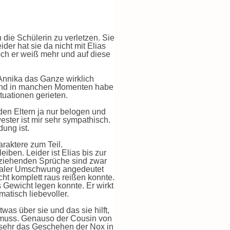
die Schülerin zu verletzen. Sie
der hat sie da nicht mit Elias
och er weiß mehr und auf diese
Annika das Ganze wirklich
e und in manchen Momenten habe
tuationen gerieten.
en Eltern ja nur belogen und
ster ist mir sehr sympathisch.
dung ist.
raktere zum Teil.
eiben. Leider ist Elias bis zur
ufziehenden Sprüche sind zwar
ionaler Umschwung angedeutet
cht komplett raus reißen konnte.
s Gewicht legen konnte. Er wirkt
atisch liebevoller.
was über sie und das sie hilft,
eg muss. Genauso der Cousin von
h sehr das Geschehen der Nox in