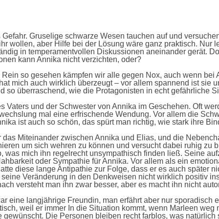
ins Gefahr. Gruselige schwarze Wesen tauchen auf und versuchen 
 wollen, aber Hilfe bei der Lösung wäre ganz praktisch. Nur lei
tändig in temperamentvollen Diskussionen aneinander gerät. D
ionen kann Annika nicht verzichten, oder?
. Rein so gesehen kämpfen wir alle gegen Nox, auch wenn bei 
hat mich auch wirklich überzeugt – vor allem spannend ist si
nd so überraschend, wie die Protagonisten in echt gefährliche Si
es Vaters und der Schwester von Annika im Geschehen. Oft werd
bwechslung mal eine erfrischende Wendung. Vor allem die Schwe
ka ist auch so schön, das spürt man richtig, wie stark ihre Bin
 das Miteinander zwischen Annika und Elias, und die Nebencha
rainieren um sich wehren zu können und versucht dabei ruhig zu bl
yp, was mich ihn regelrecht unsympathisch finden ließ. Seine a
Nahbarkeit oder Sympathie für Annika. Vor allem als ein emot
tte diese lange Antipathie zur Folge, dass er es auch später ni
ihm seine Veränderung in den Denkweisen nicht wirklich positiv in
nach versteht man ihn zwar besser, aber es macht ihn nicht autom
r eine langjährige Freundin, man erfährt aber nur sporadisch et
aktisch, weil er immer In die Situation kommt, wenn Marleen w
efe gewünscht. Die Personen bleiben recht farblos, was natürlic