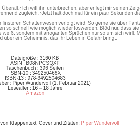
Überall.‹ Ich will ihn unterbrechen, aber er legt mir seinen Zeig
nnend zugleich. ›Jetzt halt doch mal für ein paar Sekunden di
on finsteren Schattenwesen verfolgt wird. So gerne sie über Fant
 so schnell wie möglich wieder loswerden. Blöd nur, dass sie 
weiß, sondern mit arroganten Sprüchen nur so um sich wirft. Mit
d über ein Geheimnis, das ihr Leben in Gefahr bringt.
Dateigröße :
3160 KB
ASIN :
B08NPCSQXF
Taschenbuch :
396 Seiten
ISBN-10 :
349250468X
ISBN-13 :
978-3492504683
ber :
Piper Wundervoll (1. Februar 2021)
Lesealter :
16 – 18 Jahre
Amazon
 von Klappentext, Cover und Zitaten:
Piper Wundervoll