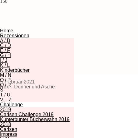
150
Home
Rezensionen
A / B
C / D
E / F
G / H
I / J
K / L
Kinderbücher
M / N
O / P
5. Februar 2021
Q / R
Nox – Donner und Asche
S
T / U
V – Z
Challenge
2019
Carlsen Challenge 2019
Kunterbunter Bücherwahn 2019
2018
Carlsen
Impress