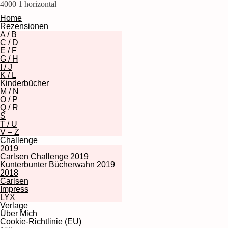
4000
1
horizontal
Home
Rezensionen
A / B
C / D
E / F
G / H
I / J
K / L
Kinderbücher
M / N
O / P
Q / R
S
T / U
V – Z
Challenge
2019
Carlsen Challenge 2019
Kunterbunter Bücherwahn 2019
2018
Carlsen
Impress
LYX
Verlage
Über Mich
Cookie-Richtlinie (EU)