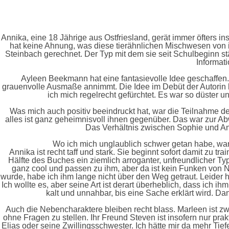
Annika, eine 18 Jährige aus Ostfriesland, gerät immer öfters 
hat keine Ahnung, was diese tierähnlichen Mischwesen von ihr
Steinbach gerechnet. Der Typ mit dem sie seit Schulbeginn s
Informat
Ayleen Beekmann hat eine fantasievolle Idee geschaffen
grauenvolle Ausmaße annimmt. Die Idee im Debüt der Autorin 
ich mich regelrecht gefürchtet. Es war so düster u
Was mich auch positiv beeindruckt hat, war die Teilnahme d
alles ist ganz geheimnisvoll ihnen gegenüber. Das war zur A
Das Verhältnis zwischen Sophie und Anni
Wo ich mich unglaublich schwer getan habe, war
Annika ist recht taff und stark. Sie beginnt sofort damit zu t
Hälfte des Buches ein ziemlich arroganter, unfreundlicher T
ganz cool und passen zu ihm, aber da ist kein Funken von 
wurde, habe ich ihm lange nicht über den Weg getraut. Leider ha
Ich wollte es, aber seine Art ist derart überheblich, dass ich 
kalt und unnahbar, bis eine Sache erklärt wird. Da
Auch die Nebencharaktere bleiben recht blass. Marleen ist zwa
ohne Fragen zu stellen. Ihr Freund Steven ist insofern nur pr
Elias oder seine Zwillingsschwester. Ich hätte mir da mehr Ti