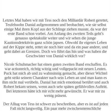
Letztes Mal haben wir mit Tess noch den Milliardär Robert gerettet,
Teufelssohn Danial aufgenommen und beobachtet, wie sie selbst
einige Mal ihren Kopf aus der Schlinge ziehen musste, da war der
erste Band schon vorbei. Am Anfang des zweiten Teils geht’s
genauso spektakulär weiter und wir sehen die junge
Kautionsdetektivin ganz schön japsen. Obwohl ihr eigenes Leben
auf der Kippe steht, rettet sie noch hier und da ein paar andere, und
geht dabei an Grenzen. Doch wo führt das hin und was haben die
Geschwister von Danial wirklich vor?
Nicole Schuhmacher hat einen guten zweiten Band erschaffen. Es
war actionreich, richtig witzig und vollgepackt mit neuen Leuten.
Puck hat mich ab und zu wahnsinnig gemacht, aber dieser Wichtel
geht strikt seinem Charakter nach sein Leben an und man kann es
ihm nicht mal verübeln. Danial hat mich emotional berührt und auch
Robert bekam seinen, wenn auch sehr späten gefühlvollen Auftritt.
Bei letzterem hätte ich mir echt mehr gewünscht. Er war mir zu
wenig präsent.
Der Alltag von Tess ist schwer zu beschreiben, aber es ist auf jeden
Fall nicht langweilig. Ein paar mehr zwischenmenschliche