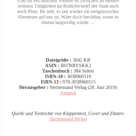
Und für ein bisschen Voodoo ist zwischen all meinen
seriösen Tätigkeiten im Rotlichtviertel der Stadt auch
noch Platz. Ihr seht, es rast wieder ein ereignisreiches
Abenteuer auf uns zu. Wäre doch furchtbar, wenn es
einmal langweilig würde …
Dateigröße :
3042 KB
ASIN :
B07RRYSKK1
Taschenbuch :
384 Seiten
ISBN-10 :
3038960519
ISBN-13 :
978-3038960515
Herausgeber :
Sternensand Verlag (28. Juni 2019)
Amazon
Quelle und Textrechte von Klappentext, Cover und Zitaten:
Sternensand Verlag