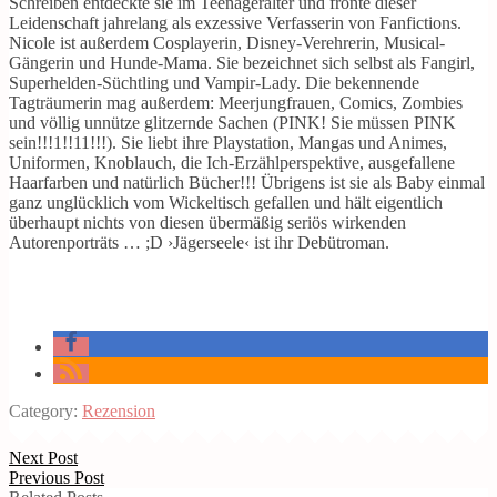
Schreiben entdeckte sie im Teenageralter und frönte dieser
Leidenschaft jahrelang als exzessive Verfasserin von Fanfictions.
Nicole ist außerdem Cosplayerin, Disney-Verehrerin, Musical-
Gängerin und Hunde-Mama. Sie bezeichnet sich selbst als Fangirl,
Superhelden-Süchtling und Vampir-Lady. Die bekennende
Tagträumerin mag außerdem: Meerjungfrauen, Comics, Zombies
und völlig unnütze glitzernde Sachen (PINK! Sie müssen PINK
sein!!!1!!11!!!). Sie liebt ihre Playstation, Mangas und Animes,
Uniformen, Knoblauch, die Ich-Erzählperspektive, ausgefallene
Haarfarben und natürlich Bücher!!! Übrigens ist sie als Baby einmal
ganz unglücklich vom Wickeltisch gefallen und hält eigentlich
überhaupt nichts von diesen übermäßig seriös wirkenden
Autorenporträts … ;D ›Jägerseele‹ ist ihr Debütroman.
Category:
Rezension
Next Post
Previous Post