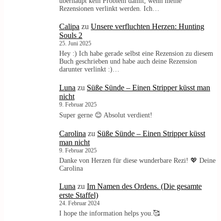
überhaupt kein Problem damit, wenn meine
Rezensionen verlinkt werden. Ich…
Calipa
zu
Unsere verfluchten Herzen: Hunting
Souls 2
25. Juni 2025
Hey :) Ich habe gerade selbst eine Rezension zu diesem
Buch geschrieben und habe auch deine Rezension
darunter verlinkt :)…
Luna
zu
Süße Sünde – Einen Stripper küsst man
nicht
9. Februar 2025
Super gerne 😊 Absolut verdient!
Carolina
zu
Süße Sünde – Einen Stripper küsst
man nicht
9. Februar 2025
Danke von Herzen für diese wunderbare Rezi! 💖 Deine
Carolina
Luna
zu
Im Namen des Ordens. (Die gesamte
erste Staffel)
24. Februar 2024
I hope the information helps you.🥰