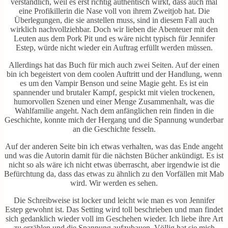
verständlich, weil es erst richtig authentisch wirkt, dass auch mal
eine Profikillerin die Nase voll von ihrem Zweitjob hat. Die
Überlegungen, die sie anstellen muss, sind in diesem Fall auch
wirklich nachvollziehbar. Doch wir lieben die Abenteuer mit den
Leuten aus dem Pork Pit und es wäre nicht typisch für Jennifer
Estep, würde nicht wieder ein Auftrag erfüllt werden müssen.
Allerdings hat das Buch für mich auch zwei Seiten. Auf der einen
bin ich begeistert von dem coolen Auftritt und der Handlung, wenn
es um den Vampir Benson und seine Magie geht. Es ist ein
spannender und brutaler Kampf, gespickt mit vielen trockenen,
humorvollen Szenen und einer Menge Zusammenhalt, was die
Wahlfamilie angeht. Nach dem anfänglichen rein finden in die
Geschichte, konnte mich der Hergang und die Spannung wunderbar
an die Geschichte fesseln.
Auf der anderen Seite bin ich etwas verhalten, was das Ende angeht
und was die Autorin damit für die nächsten Bücher ankündigt. Es ist
nicht so als wäre ich nicht etwas überrascht, aber irgendwie ist die
Befürchtung da, dass das etwas zu ähnlich zu den Vorfällen mit Mab
wird. Wir werden es sehen.
Die Schreibweise ist locker und leicht wie man es von Jennifer
Estep gewohnt ist. Das Setting wird toll beschrieben und man findet
sich gedanklich wieder voll im Geschehen wieder. Ich liebe ihre Art
zu erzählen und die Spannung aufzubauen. Völlig hat sie mich