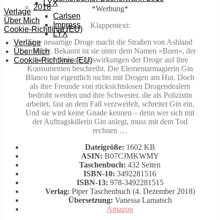
LYX
2018
*Werbung*
Verlage
Carlsen
Über Mich
Impress
Klappentext:
Cookie-Richtlinie (EU)
LYX
Eine neuartige Droge macht die Straßen von Ashland
Verlage
unsicher. Bekannt ist sie unter dem Namen »Burn«, der
Über Mich
die verheerende Auswirkungen der Droge auf ihre
Cookie-Richtlinie (EU)
Konsumenten beschreibt. Die Elementarmagierin Gin
Blanco hat eigentlich nichts mit Drogen am Hut. Doch
als ihre Freunde von rücksichtslosen Drogendealern
bedroht werden und ihre Schwester, die als Polizistin
arbeitet, fast an dem Fall verzweifelt, schreitet Gin ein.
Und sie wird keine Gnade kennen – denn wer sich mit
der Auftragskillerin Gin anlegt, muss mit dem Tod
rechnen …
Dateigröße:
1602 KB
ASIN:
B07CJMKWMY
Taschenbuch:
432 Seiten
ISBN-10:
3492281516
ISBN-13:
978-3492281515
Verlag:
Piper Taschenbuch (4. Dezember 2018)
Übersetzung:
Vanessa Lamatsch
Amazon