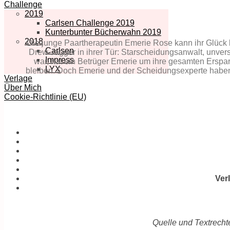
Challenge
2019
Carlsen Challenge 2019
Kunterbunter Bücherwahn 2019
2018
Die junge Paartherapeutin Emerie Rose kann ihr Glück k
Carlsen
Drew Jagger in ihrer Tür: Starscheidungsanwalt, unver
Impress
war, hat ein Betrüger Emerie um ihre gesamten Erspar
LYX
bleiben. Doch Emerie und der Scheidungsexperte haben 
Verlage
Über Mich
Cookie-Richtlinie (EU)
Ver
Quelle und Textrecht