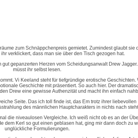
äume zum Schnäppchenpreis gemietet. Zumindest glaubt sie das.
 ihr verklickert, dass man sie über den Tisch gezogen hat.
m gut gepanzerten Herzen vom Scheidungsanwalt Drew Jagger. Er
müsst ihr selbst lesen.
mmt. Vi Keeland steht für tiefgründige erotische Geschichten.
ionale Geschichte mit präsentiert. So auch hier. Der dramatis
en Drew eine gewisse Authenzität und macht ihn einfach nahb
che Seite. Das ich toll finde ist, das Em trotz ihrer liebevolle
sstrahlung des männlichen Hauptcharakters in nichts nach steht
al die niveaulosen Vergleiche. Ich weiß nicht ob es an der Übe
de dem Kerl so gut einen geblasen hat, ging mir dann doch zu we
unglückliche Formulierungen.