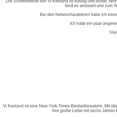
Die Schreibweise von Vi Keeland ist flüssig und locker, se
fand es amüsant und zum Tei
Bei den Nebencharakteren habe ich einen
Ich hatte ein paar angen
Vie
Vi Keeland ist eine New-York-Times-Bestsellerautorin. Mit übe
ihre große Liebe mit sechs Jahren 