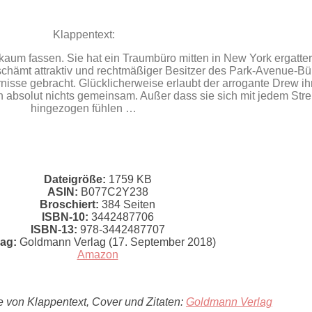
Klappentext:
aum fassen. Sie hat ein Traumbüro mitten in New York ergatter
schämt attraktiv und rechtmäßiger Besitzer des Park-Avenue-B
nisse gebracht. Glücklicherweise erlaubt der arrogante Drew ih
absolut nichts gemeinsam. Außer dass sie sich mit jedem Strei
hingezogen fühlen …
Dateigröße:
1759 KB
ASIN:
B077C2Y238
Broschiert:
384 Seiten
ISBN-10:
3442487706
ISBN-13:
978-3442487707
lag:
Goldmann Verlag (17. September 2018)
Amazon
e von Klappentext, Cover und Zitaten:
Goldmann Verlag