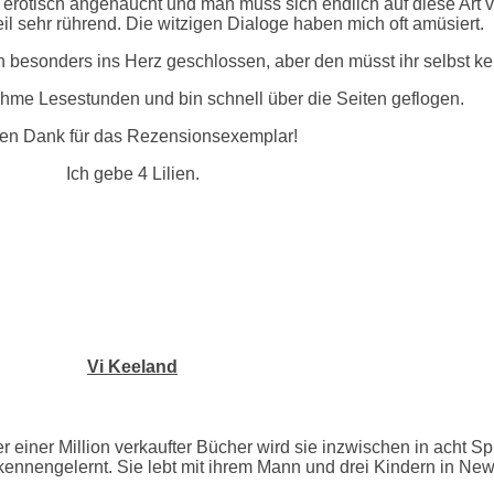
hr erotisch angehaucht und man muss sich endlich auf diese Art
l sehr rührend. Die witzigen Dialoge haben mich oft amüsiert.
 besonders ins Herz geschlossen, aber den müsst ihr selbst ke
ehme Lesestunden und bin schnell über die Seiten geflogen.
len Dank für das Rezensionsexemplar!
Ich gebe 4 Lilien.
Vi Keeland
r einer Million verkaufter Bücher wird sie inzwischen in acht S
kennengelernt. Sie lebt mit ihrem Mann und drei Kindern in New