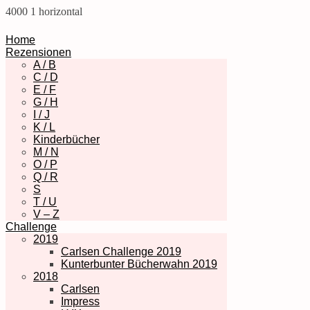
4000
1
horizontal
Home
Rezensionen
A / B
C / D
E / F
G / H
I / J
K / L
Kinderbücher
M / N
O / P
Q / R
S
T / U
V – Z
Challenge
2019
Carlsen Challenge 2019
Kunterbunter Bücherwahn 2019
2018
Carlsen
Impress