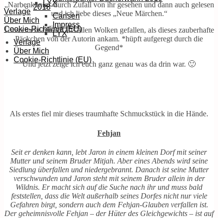
LYX
„Narbenkönig“ durch Zufall von ihr gesehen und dann auch gelesen
2018
Verlage
und ich liebe dieses „Neue Märchen.“
Carlsen
Über Mich
Impress
Cookie-Richtlinie (EU)
Umso mehr bin ich aus allen Wolken gefallen, als dieses zauberhafte
LYX
Päckchen von der Autorin ankam. *hüpft aufgeregt durch die
Verlage
Gegend*
Über Mich
Cookie-Richtlinie (EU)
Und jetzt zeige ich euch ganz genau was da drin war. 🙂
Als erstes fiel mir dieses traumhafte Schmuckstück in die Hände.
Fehjan
Seit er denken kann, lebt Jaron in einem kleinen Dorf mit seiner
Mutter und seinem Bruder Mitjah. Aber eines Abends wird seine
Siedlung überfallen und niedergebrannt. Danach ist seine Mutter
verschwunden und Jaron steht mit seinem Bruder allein in der
Wildnis. Er macht sich auf die Suche nach ihr und muss bald
feststellen, dass die Welt außerhalb seines Dorfes nicht nur viele
Gefahren birgt, sondern auch dem Fehjan-Glauben verfallen ist.
Der geheimnisvolle Fehjan – der Hüter des Gleichgewichts – ist auf