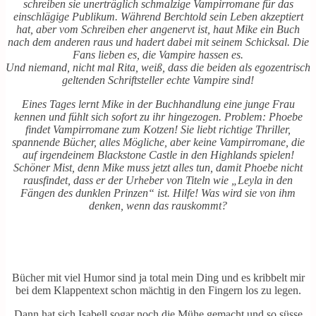
schreiben sie unerträglich schmalzige Vampirromane für das
einschlägige Publikum. Während Berchtold sein Leben akzeptiert
hat, aber vom Schreiben eher angenervt ist, haut Mike ein Buch
nach dem anderen raus und hadert dabei mit seinem Schicksal. Die
Fans lieben es, die Vampire hassen es.
Und niemand, nicht mal Rita, weiß, dass die beiden als egozentrisch
geltenden Schriftsteller echte Vampire sind!
Eines Tages lernt Mike in der Buchhandlung eine junge Frau
kennen und fühlt sich sofort zu ihr hingezogen. Problem: Phoebe
findet Vampirromane zum Kotzen! Sie liebt richtige Thriller,
spannende Bücher, alles Mögliche, aber keine Vampirromane, die
auf irgendeinem Blackstone Castle in den Highlands spielen!
Schöner Mist, denn Mike muss jetzt alles tun, damit Phoebe nicht
rausfindet, dass er der Urheber von Titeln wie „Leyla in den
Fängen des dunklen Prinzen“ ist. Hilfe! Was wird sie von ihm
denken, wenn das rauskommt?
Bücher mit viel Humor sind ja total mein Ding und es kribbelt mir
bei dem Klappentext schon mächtig in den Fingern los zu legen.
Dann hat sich Isabell sogar noch die Mühe gemacht und so süsse