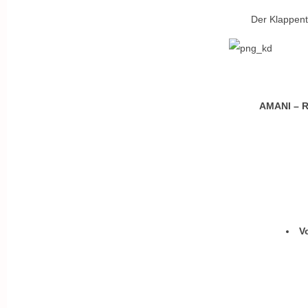
Der Klappent
AMANI – R
V