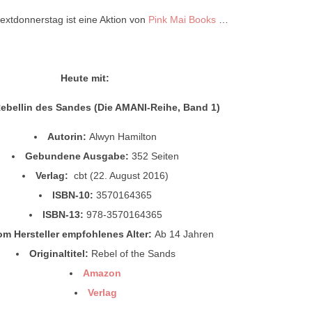
extdonnerstag ist eine Aktion von
Pink Mai Books
…
Heute mit:
ebellin des Sandes (Die AMANI-Reihe, Band 1)
Autorin:
Alwyn Hamilton
Gebundene Ausgabe:
352 Seiten
Verlag:
cbt (22. August 2016)
ISBN-10:
3570164365
ISBN-13:
978-3570164365
om Hersteller empfohlenes Alter:
Ab 14 Jahren
Originaltitel:
Rebel of the Sands
Amazon
Verlag