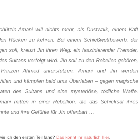
chützin Amani will nichts mehr, als Dustwalk, einem Kaff
 den Rücken zu kehren. Bei einem Schießwettbewerb, der
gen soll, kreuzt Jin ihren Weg: ein faszinierender Fremder,
es Sultans verfolgt wird. Jin soll zu den Rebellen gehören,
 Prinzen Ahmed unterstützen. Amani und Jin werden
Willen und kämpfen bald ums Überleben – gegen magische
daten des Sultans und eine mysteriöse, tödliche Waffe.
ani mitten in einer Rebellion, die das Schicksal ihres
nte und ihre Gefühle für Jin offenbart …
 wie ich den ersten Teil fand?
Das könnt ihr natürlich hier
.