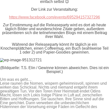
einfach selbst 😉
Der Link zur Veranstaltung:
https://www.facebook.com/events/695294157327296
Zur Einstimmung auf die Releaseparty wird es dort ab heute
täglich Bilder und wunderschöne Zitate geben, außerdem
präsentieren sich die teilnehmenden Blogs mit einem Beitrag
ihrer Wahl.
Während der Releaseparty könnt ihr täglich je ein
Knochenplättchen, einen Coffeemug, ein Buch (wahlweise Teil
1 oder 2) und Papier-Goodies gewinnen.
(Bildquelle: T.S. Elin / Gewinne können abweichen. Dies ist ein
Beispiel.)
Um was es geht…
Leise raunen die Nornen, wispern geheimnisvoll, spinnen und
wirken das Schicksal. Nichts und niemand entgeht ihrem
gewaltigen Tun. Vor den Toren ihrer Heimstatt endet Odins
Macht, lösen sich Lokis listige Pläne in Luft auf, zerschellen
Bitten und Hoffnungen. Sie lauschen. Ihre Sinne sind auf die
Eine gerichtet. Dann verweben die unbestechlichen
Hüterinnen der Vorsehung einige Fäden im Geflecht des