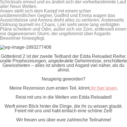
Schicksals erneut und es ändert sich der vorherbestimmte Lauf
aller Neun Welten.
Arawn stellt sich dem Kampf mit einem schier
unüberwindlichen Gegner, Godfrid und Emma wagen das
Aussichtslose und Annora droht alles zu verlieren. Anderwelts
Ordnung taumelt ins Chaos, Loki sieht seine lang verfolgten
Pläne scheitern und Odin, außer sich vor Zorn, entfesselt einen
nie dagewesenen Sturm, der ungebremst über Asgards
Bewohner hinwegfegt.
Götterkind 2
ist der zweite Teilband der Edda Reloaded Reihe:
uralte Prophezeiungen, angedeutete Geheimnisse, erschütterte
Gewissheiten – alles ist anders und Asgard viel näher, als du
ahnst.
Neugierig geworden?
Meine Rezension zum ersten Teil, könnt
ihr hier lesen
.
Reist mit uns in die Welten von Edda Reloaded!
Werft einen Blick hinter die Dinge, die ihr zu wissen glaubt.
Feiert mit uns und habt einfach eine schöne Zeit!
Wir freuen uns über eure zahlreiche Teilnahme!