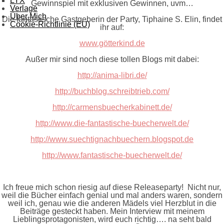
LYX
Gewinnspiel mit exklusiven Gewinnen, uvm…
Verlage
Über Mich
Die fantastische Gastgeberin der Party, Tiphaine S. Elin, findet
Cookie-Richtlinie (EU)
ihr auf:
www.götterkind.de
Außer mir sind noch diese tollen Blogs mit dabei:
http://anima-libri.de/
http://buchblog.schreibtrieb.com/
http://carmensbuecherkabinett.de/
http://www.die-fantastische-buecherwelt.de/
http://www.suechtignachbuechern.blogspot.de
http://www.fantastische-buecherwelt.de/
Ich freue mich schon riesig auf diese Releaseparty! Nicht nur,
weil die Bücher einfach genial und mal anders waren, sondern
weil ich, genau wie die anderen Mädels viel Herzblut in die
Beiträge gesteckt haben. Mein Interview mit meinem
Lieblingsprotagonisten, wird euch richtig…. na seht bald