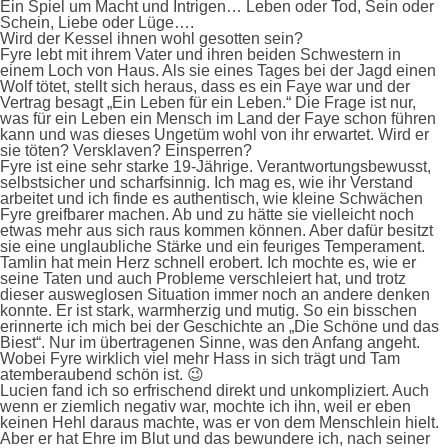
Ein Spiel um Macht und Intrigen… Leben oder Tod, Sein oder
Schein, Liebe oder Lüge….
Wird der Kessel ihnen wohl gesotten sein?
Fyre lebt mit ihrem Vater und ihren beiden Schwestern in
einem Loch von Haus. Als sie eines Tages bei der Jagd einen
Wolf tötet, stellt sich heraus, dass es ein Faye war und der
Vertrag besagt „Ein Leben für ein Leben.“ Die Frage ist nur,
was für ein Leben ein Mensch im Land der Faye schon führen
kann und was dieses Ungetüm wohl von ihr erwartet. Wird er
sie töten? Versklaven? Einsperren?
Fyre ist eine sehr starke 19-Jährige. Verantwortungsbewusst,
selbstsicher und scharfsinnig. Ich mag es, wie ihr Verstand
arbeitet und ich finde es authentisch, wie kleine Schwächen
Fyre greifbarer machen. Ab und zu hätte sie vielleicht noch
etwas mehr aus sich raus kommen können. Aber dafür besitzt
sie eine unglaubliche Stärke und ein feuriges Temperament.
Tamlin hat mein Herz schnell erobert. Ich mochte es, wie er
seine Taten und auch Probleme verschleiert hat, und trotz
dieser ausweglosen Situation immer noch an andere denken
konnte. Er ist stark, warmherzig und mutig. So ein bisschen
erinnerte ich mich bei der Geschichte an „Die Schöne und das
Biest“. Nur im übertragenen Sinne, was den Anfang angeht.
Wobei Fyre wirklich viel mehr Hass in sich trägt und Tam
atemberaubend schön ist. 😉
Lucien fand ich so erfrischend direkt und unkompliziert. Auch
wenn er ziemlich negativ war, mochte ich ihn, weil er eben
keinen Hehl daraus machte, was er von dem Menschlein hielt.
Aber er hat Ehre im Blut und das bewundere ich, nach seiner