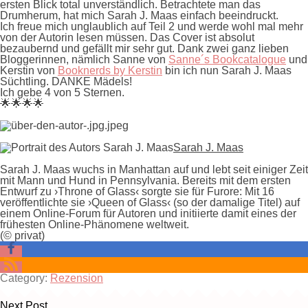
ersten Blick total unverständlich. Betrachtete man das
Drumherum, hat mich Sarah J. Maas einfach beeindruckt.
Ich freue mich unglaublich auf Teil 2 und werde wohl mal mehr
von der Autorin lesen müssen. Das Cover ist absolut
bezaubernd und gefällt mir sehr gut. Dank zwei ganz lieben
Bloggerinnen, nämlich Sanne von
Sanne´s Bookcatalogue
und
Kerstin von
Booknerds by Kerstin
bin ich nun Sarah J. Maas
Süchtling. DANKE Mädels!
Ich gebe
4 von 5 Sternen.
🌟🌟🌟🌟
Sarah J. Maas
Sarah J. Maas
wuchs in Manhattan auf und lebt seit einiger Zeit
mit Mann und Hund in Pennsylvania. Bereits mit dem ersten
Entwurf zu ›Throne of Glass‹ sorgte sie für Furore: Mit 16
veröffentlichte sie ›Queen of Glass‹ (so der damalige Titel) auf
einem Online-Forum für Autoren und initiierte damit eines der
frühesten Online-Phänomene weltweit.
(© privat)
Category:
Rezension
Next Post