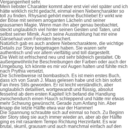
Vergangenheit sehr.
Mein liebster Charakter kommt aber erst viel viel später und ich
hätte wirklich nicht gedacht, einmal einen Nebencharakter so
toll zu finden. Rhysand gehört meine Buchliebe! Er wirkt wie
der Böse mit seinem arroganten Lächeln und seiner
grausamen Magie. Wenn man ihn aber genau beobachtet,
steckt unglaublich viel hinter seinen Gesten und Taten, und
selbst seiner Mimik. Auch seine Ausstrahlung hat mir eine
Gänsehaut vom Feinsten beschert.
Natürlich gab es auch andere Nebencharaktere, die wichtige
Details zur Story beigetragen haben. Sie waren sehr
authentisch und vor allem vielfältig und toll dargestellt.
Die Welt ist erfrischend neu und sehr bildreich gestaltet. Ob
außergewöhnliche Beschreibungen der Farben oder auch der
Umgebung. Ich könnte es mir vor Augen halten und fühlte mich
nach Prythia versetzt.
Die Schreibweise ist bombastisch. Es ist mein erstes Buch,
dass ich von Sarah J. Maas gelesen habe und ich bin sofort
Fan ihres Stils geworden. Er ist leicht verständlich, aber
unglaublich detailliert, wortgewandt und flüssig, absolut
fesselnd ab dem ersten Kapitel! Ich befand die Handlung
zwischendurch einen Hauch schleppend und hätte mir etwas
mehr Schwung gewünscht. Gerade zum Anfang hin. Aber
knapp die letzte Hälfte etwa war der Hammer!
Die Spannung schraubte sich auf einmal so hoch. Zu Beginn
der Story stieg sie auch immer wieder an, aber ab der Hälfte
ging es mit rasantem Tempo Richtung Herzinfarkt. Es war
brutal, skurril, grausam und auch manchmal einfach auf den