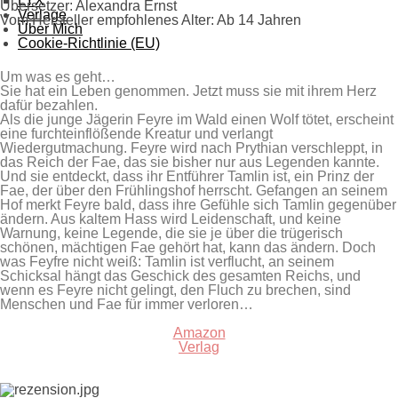
LYX
Übersetzer:
Alexandra Ernst
Verlage
Vom Hersteller empfohlenes Alter:
Ab 14 Jahren
Über Mich
Cookie-Richtlinie (EU)
Um was es geht…
Sie hat ein Leben genommen. Jetzt muss sie mit ihrem Herz
dafür bezahlen.
Als die junge Jägerin Feyre im Wald einen Wolf tötet, erscheint
eine furchteinflößende Kreatur und verlangt
Wiedergutmachung. Feyre wird nach Prythian verschleppt, in
das Reich der Fae, das sie bisher nur aus Legenden kannte.
Und sie entdeckt, dass ihr Entführer Tamlin ist, ein Prinz der
Fae, der über den Frühlingshof herrscht. Gefangen an seinem
Hof merkt Feyre bald, dass ihre Gefühle sich Tamlin gegenüber
ändern. Aus kaltem Hass wird Leidenschaft, und keine
Warnung, keine Legende, die sie je über die trügerisch
schönen, mächtigen Fae gehört hat, kann das ändern. Doch
was Feyfre nicht weiß: Tamlin ist verflucht, an seinem
Schicksal hängt das Geschick des gesamten Reichs, und
wenn es Feyre nicht gelingt, den Fluch zu brechen, sind
Menschen und Fae für immer verloren…
Amazon
Verlag