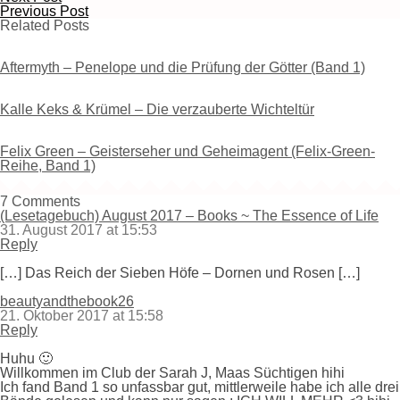
Previous Post
Related Posts
Aftermyth – Penelope und die Prüfung der Götter (Band 1)
Kalle Keks & Krümel – Die verzauberte Wichteltür
Felix Green – Geisterseher und Geheimagent (Felix-Green-
Reihe, Band 1)
7 Comments
(Lesetagebuch) August 2017 – Books ~ The Essence of Life
31. August 2017 at 15:53
Reply
[…] Das Reich der Sieben Höfe – Dornen und Rosen […]
beautyandthebook26
21. Oktober 2017 at 15:58
Reply
Huhu 🙂
Willkommen im Club der Sarah J, Maas Süchtigen hihi
Ich fand Band 1 so unfassbar gut, mittlerweile habe ich alle drei