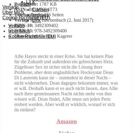
LYX
Dateigröße:
1787 KB
2018
Verlage
ASIN:
B01MXL4T73
Carlsen
Über Mich
Taschenbuch:
416 Seiten
Impress
Cookie-Richtlinie (EU)
Verlag:
Piper Taschenbuch (2. Juni 2017)
LYX
ISBN-10:
3492309402
Verlage
ISBN-13:
978-3492309400
Über Mich
Übersetzer:
Christina Kagerer
Cookie-Richtlinie (EU)
Allie Hayes steckt in einer Krise. Sie hat keinen Plan
für die Zukunft und außerdem ein gebrochenes Herz.
Zügelloser Sex ist sicher nicht die Lösung ihrer
Probleme, aber dem unglaublichen Hockeystar Dean
Di Laurentis kann sie – zumindest in dieser Nacht –
nicht widerstehen. Dean dagegen bekommt immer, was
er will. Deshalb kann er es auch nicht fassen, dass Allie
nach ihrer gemeinsamen Nacht nichts mehr von ihm
wissen will. Dean findet, Allie muss um jeden Preis
erobert werden. Aber weiß er wirklich, worauf er sich
da einlässt?
Amazon