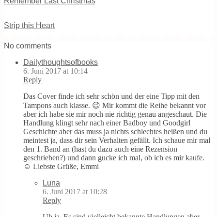
Remember Last Christmas
Strip this Heart
No comments
Dailythoughtsofbooks
6. Juni 2017 at 10:14
Reply
Das Cover finde ich sehr schön und der eine Tipp mit den
Tampons auch klasse. 😉 Mir kommt die Reihe bekannt vor
aber ich habe sie mir noch nie richtig genau angeschaut. Die
Handlung klingt sehr nach einer Badboy und Goodgirl
Geschichte aber das muss ja nichts schlechtes heißen und du
meintest ja, dass dir sein Verhalten gefällt. Ich schaue mir mal
den 1. Band an (hast du dazu auch eine Rezension
geschrieben?) und dann gucke ich mal, ob ich es mir kaufe.
☺️ Liebste Grüße, Emmi
Luna
6. Juni 2017 at 10:28
Reply
Uh ja. Es sind vielleicht bekannte Handlungen aber