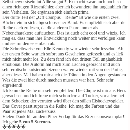
Selbstbewusstsein tut Allie so gut!!! Er macht zwar auch noch so
einen richtigen Riesenfehler, aber ich bewundere ihn unglaublich für
sein Verhalten. Sie ergänzen sich einfach prima.
Der dritte Teil der „Off Campus – Reihe“ ist wie die ersten zwei
Bücher ein in sich abgeschlossener Band. Es empfiehlt sich aber der
Reihe nach zu lesen, da die anderen Paare immer als
Nebencharaktere auftauchen. Das ist auch echt cool und witzig. Ich
mag es, dass man ihre Entwicklung noch weiter mit verfolgen kann
und sie runden es einfach ab.
Die Schreibweise von Elle Kennedy war wieder sehr fesselnd. Ab
der ersten Seite war ich sofort ans Geschehen gefesselt und es ließ
mich nicht mehr los. Zu dem fand ich den dritten Teil unglaublich
emotional. Die Autorin hat mich zum Lachen gebracht und auch
sehr erotische knisternde Szenen waren wieder mit von der Partie,
aber dieses Mal haben mir auch die Tränen in den Augen gestanden.
Was die zwei hier durch machen mussten war hart. Sehr sehr
ergreifend!
Ich kann die Reihe nur sehr empfehlen! Die Clique ist mir ans Herz
gewachsen und ich freue mich schon irre auf Tucker, vor allem bei
dem Schocker, der verraten wird über den stillen Eishockeyspieler.
Das Cover passt super in die Reihe. Ich mag die Farben und das
Paar ist jedes Mal zuckersüss.
Vielen Dank für an dem Piper Verlag für das Rezensionsexemplar!!
Ich gebe
5 von 5 Sternen.
🌟🌟🌟🌟🌟