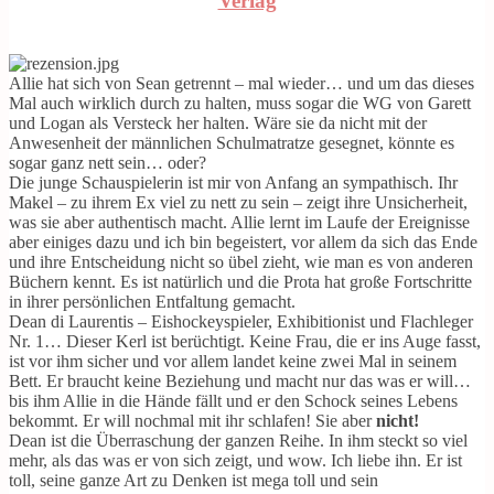
Verlag
Allie hat sich von Sean getrennt – mal wieder… und um das dieses
Mal auch wirklich durch zu halten, muss sogar die WG von Garett
und Logan als Versteck her halten. Wäre sie da nicht mit der
Anwesenheit der männlichen Schulmatratze gesegnet, könnte es
sogar ganz nett sein… oder?
Die junge Schauspielerin ist mir von Anfang an sympathisch. Ihr
Makel – zu ihrem Ex viel zu nett zu sein – zeigt ihre Unsicherheit,
was sie aber authentisch macht. Allie lernt im Laufe der Ereignisse
aber einiges dazu und ich bin begeistert, vor allem da sich das Ende
und ihre Entscheidung nicht so übel zieht, wie man es von anderen
Büchern kennt. Es ist natürlich und die Prota hat große Fortschritte
in ihrer persönlichen Entfaltung gemacht.
Dean di Laurentis – Eishockeyspieler, Exhibitionist und Flachleger
Nr. 1… Dieser Kerl ist berüchtigt. Keine Frau, die er ins Auge fasst,
ist vor ihm sicher und vor allem landet keine zwei Mal in seinem
Bett. Er braucht keine Beziehung und macht nur das was er will…
bis ihm Allie in die Hände fällt und er den Schock seines Lebens
bekommt. Er will nochmal mit ihr schlafen! Sie aber
nicht!
Dean ist die Überraschung der ganzen Reihe. In ihm steckt so viel
mehr, als das was er von sich zeigt, und wow. Ich liebe ihn. Er ist
toll, seine ganze Art zu Denken ist mega toll und sein