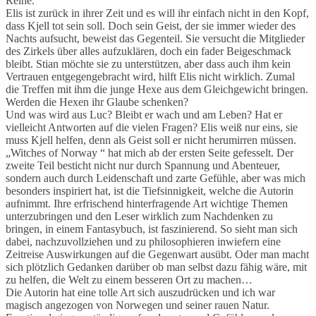
Reihe.
Elis ist zurück in ihrer Zeit und es will ihr einfach nicht in den Kopf,
dass Kjell tot sein soll. Doch sein Geist, der sie immer wieder des
Nachts aufsucht, beweist das Gegenteil. Sie versucht die Mitglieder
des Zirkels über alles aufzuklären, doch ein fader Beigeschmack
bleibt. Stian möchte sie zu unterstützen, aber dass auch ihm kein
Vertrauen entgegengebracht wird, hilft Elis nicht wirklich. Zumal
die Treffen mit ihm die junge Hexe aus dem Gleichgewicht bringen.
Werden die Hexen ihr Glaube schenken?
Und was wird aus Luc? Bleibt er wach und am Leben? Hat er
vielleicht Antworten auf die vielen Fragen? Elis weiß nur eins, sie
muss Kjell helfen, denn als Geist soll er nicht herumirren müssen.
„Witches of Norway “ hat mich ab der ersten Seite gefesselt. Der
zweite Teil besticht nicht nur durch Spannung und Abenteuer,
sondern auch durch Leidenschaft und zarte Gefühle, aber was mich
besonders inspiriert hat, ist die Tiefsinnigkeit, welche die Autorin
aufnimmt. Ihre erfrischend hinterfragende Art wichtige Themen
unterzubringen und den Leser wirklich zum Nachdenken zu
bringen, in einem Fantasybuch, ist faszinierend. So sieht man sich
dabei, nachzuvollziehen und zu philosophieren inwiefern eine
Zeitreise Auswirkungen auf die Gegenwart ausübt. Oder man macht
sich plötzlich Gedanken darüber ob man selbst dazu fähig wäre, mit
zu helfen, die Welt zu einem besseren Ort zu machen…
Die Autorin hat eine tolle Art sich auszudrücken und ich war
magisch angezogen von Norwegen und seiner rauen Natur.