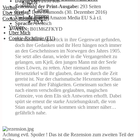
Dateigröße:
2151 KB
LYX
2018
Seitenzahl der Print-Ausgabe:
293 Seiten
Verlage
Carlsen
Verlag:
Dark Diamonds (30. Dezember 2016)
Über Mich
Impress
Verkauf durch:
Amazon Media EU S.à r.l.
Cookie-Richtlinie (EU)
LYX
Sprache:
Deutsch
Verlage
ASIN:
B01M6ZFKYD
Über Mich
Cookie-Richtlinie (EU)
Elis hat den Weg zurück in ihre Gegenwart gefunden,
doch ihre Gedanken und ihr Herz hängen noch immer
an den Geschehnissen im Norwegen des Jahres 1905.
Sie setzt alles daran, wieder in die Vergangenheit zu
gelangen, um Kjell, den jungen Mann mit der Seele
eines Löwen, zu retten. Aber niemand aus ihrem
Hexenzirkel will ihr glauben, dass sie durch die Zeit
gereist ist. Nur der charismatische Hexenmeister Stian
vertraut auf ihre Fähigkeiten. Gemeinsam suchen sie
nach einem verschollen geglaubten, magischen
Grimoire, von dem Elis sich Antworten erhofft. Dabei
spürt sie erneut die starke Anziehungskraft, die von
Stian ausgeht, und sie kommen sich immer näher…
gefährlich nahe.
Achtung evtl. Spoiler ! Das ist die Rezension zum zweiten Teil der