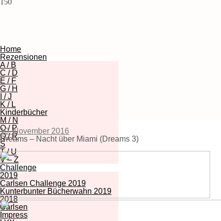
150
Home
Rezensionen
A / B
C / D
E / F
G / H
I / J
K / L
Kinderbücher
M / N
O / P
10. November 2016
Q / R
Dreams – Nacht über Miami (Dreams 3)
S
T / U
V – Z
Challenge
2019
Carlsen Challenge 2019
Kunterbunter Bücherwahn 2019
2018
Carlsen
Impress