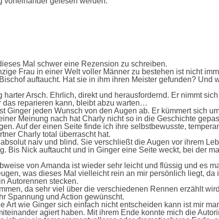
g voneinander gelesen werden.
es dieses Mal schwer eine Rezension zu schreiben.
zige Frau in einer Welt voller Männer zu bestehen ist nicht imme
ischof auftaucht. Hat sie in ihm ihren Meister gefunden? Und wa
harter Arsch. Ehrlich, direkt und herausfordernd. Er nimmt sich 
er das reparieren kann, bleibt abzu warten…
liest Ginger jeden Wunsch von den Augen ab. Er kümmert sich um
Meiner Meinung nach hat Charly nicht so in die Geschichte gepas
n. Auf der einen Seite finde ich ihre selbstbewusste, temperame
tner Charly total überrascht hat.
absolut naiv und blind. Sie verschließt die Augen vor ihrem Le
Bis Nick auftaucht und in Ginger eine Seite weckt, bei der ma
bweise von Amanda ist wieder sehr leicht und flüssig und es ma
ugen, was dieses Mal vielleicht rein an mir persönlich liegt, da
 in Autorennen stecken.
 kommen, da sehr viel über die verschiedenen Rennen erzählt wi
 mehr Spannung und Action gewünscht.
die Art wie Ginger sich einfach nicht entscheiden kann ist mir 
miteinander agiert haben. Mit ihrem Ende konnte mich die Autori