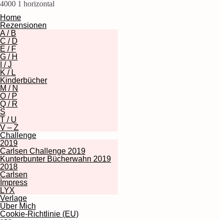
4000
1
horizontal
Home
Rezensionen
A / B
C / D
E / F
G / H
I / J
K / L
Kinderbücher
M / N
O / P
Q / R
S
T / U
V – Z
Challenge
2019
Carlsen Challenge 2019
Kunterbunter Bücherwahn 2019
2018
Carlsen
Impress
LYX
Verlage
Über Mich
Cookie-Richtlinie (EU)