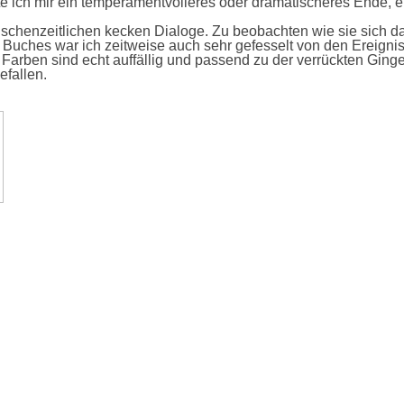
tte ich mir ein temperamentvolleres oder dramatischeres Ende, 
ischenzeitlichen kecken Dialoge. Zu beobachten wie sie sich 
s Buches war ich zeitweise auch sehr gefesselt von den Ereigni
e Farben sind echt auffällig und passend zu der verrückten Ginge
efallen.