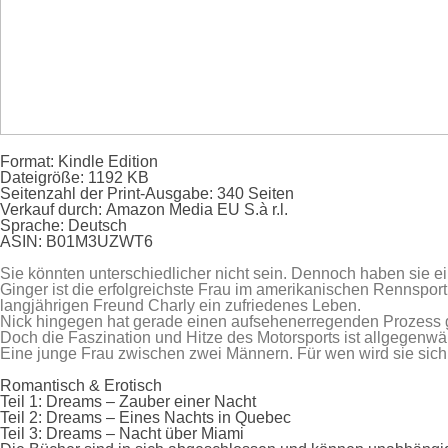
Format:
Kindle Edition
Dateigröße:
1192 KB
Seitenzahl der Print-Ausgabe:
340 Seiten
Verkauf durch:
Amazon Media EU S.à r.l.
Sprache:
Deutsch
ASIN:
B01M3UZWT6
Sie könnten unterschiedlicher nicht sein. Dennoch haben sie 
Ginger ist die erfolgreichste Frau im amerikanischen Rennsport
langjährigen Freund Charly ein zufriedenes Leben.
Nick hingegen hat gerade einen aufsehenerregenden Prozess g
Doch die Faszination und Hitze des Motorsports ist allgegenwär
Eine junge Frau zwischen zwei Männern. Für wen wird sie sic
Romantisch & Erotisch
Teil 1: Dreams – Zauber einer Nacht
Teil 2: Dreams – Eines Nachts in Quebec
Teil 3: Dreams – Nacht über Miami