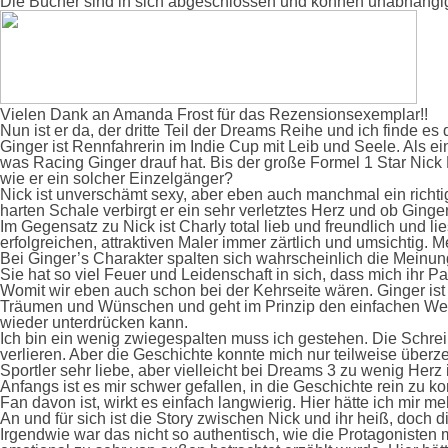
Die Bücher sind in sich abgeschlossen und können unabhängi
Vielen Dank an Amanda Frost für das Rezensionsexemplar!!
Nun ist er da, der dritte Teil der Dreams Reihe und ich finde 
Ginger ist Rennfahrerin im Indie Cup mit Leib und Seele. Als ein
was Racing Ginger drauf hat. Bis der große Formel 1 Star Nick B
wie er ein solcher Einzelgänger?
Nick ist unverschämt sexy, aber eben auch manchmal ein richtig 
harten Schale verbirgt er ein sehr verletztes Herz und ob Ging
Im Gegensatz zu Nick ist Charly total lieb und freundlich und 
erfolgreichen, attraktiven Maler immer zärtlich und umsichtig. 
Bei Ginger’s Charakter spalten sich wahrscheinlich die Meinunge
Sie hat so viel Feuer und Leidenschaft in sich, dass mich ihr Par
Womit wir eben auch schon bei der Kehrseite wären. Ginger ist 
Träumen und Wünschen und geht im Prinzip den einfachen Weg. 
wieder unterdrücken kann.
Ich bin ein wenig zwiegespalten muss ich gestehen. Die Schrei
verlieren. Aber die Geschichte konnte mich nur teilweise überze
Sportler sehr liebe, aber vielleicht bei Dreams 3 zu wenig Herz
Anfangs ist es mir schwer gefallen, in die Geschichte rein zu
Fan davon ist, wirkt es einfach langwierig. Hier hätte ich mir
An und für sich ist die Story zwischen Nick und ihr heiß, doch 
Irgendwie war das nicht so authentisch, wie die Protagonisten 