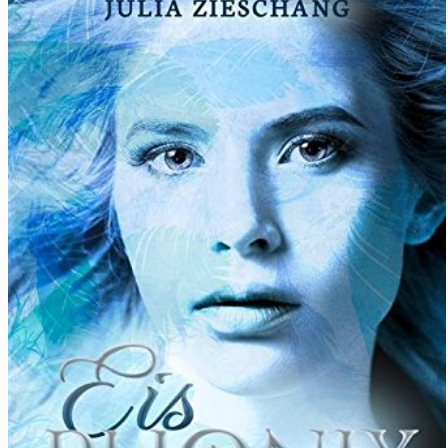
LYX
2018
Verlage
Carlsen
Über Mich
Impress
Cookie-Richtlinie (EU)
LYX
Verlage
Über Mich
Cookie-Richtlinie (EU)