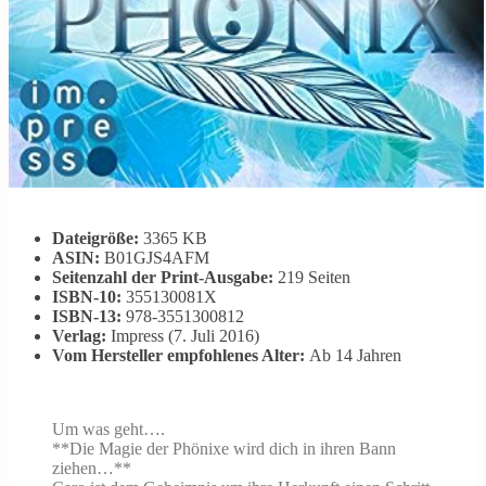
Dateigröße:
3365 KB
ASIN:
B01GJS4AFM
Seitenzahl der Print-Ausgabe:
219 Seiten
ISBN-10:
355130081X
ISBN-13:
978-3551300812
Verlag:
Impress (7. Juli 2016)
Vom Hersteller empfohlenes Alter:
Ab 14 Jahren
Um was geht….
**Die Magie der Phönixe wird dich in ihren Bann
ziehen…**