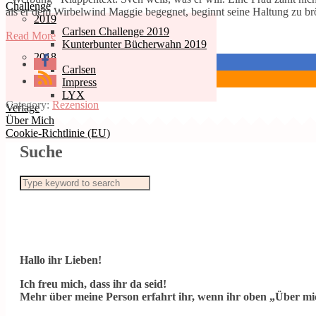
Challenge
als er dem Wirbelwind Maggie begegnet, beginnt seine Haltung zu b
2019
Carlsen Challenge 2019
Read More
Kunterbunter Bücherwahn 2019
2018
Carlsen
Impress
LYX
Category:
Rezension
Verlage
Über Mich
Cookie-Richtlinie (EU)
Suche
Hallo ihr Lieben!
Ich freu mich, dass ihr da seid!
Mehr über meine Person erfahrt ihr, wenn ihr oben „Über mic