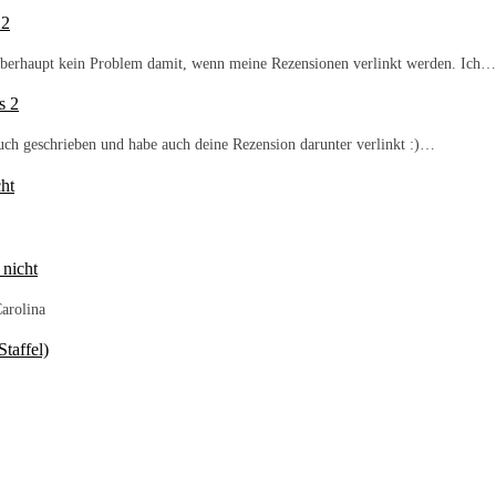
 2
b überhaupt kein Problem damit, wenn meine Rezensionen verlinkt werden. Ich…
s 2
Buch geschrieben und habe auch deine Rezension darunter verlinkt :)…
ht
 nicht
arolina
taffel)