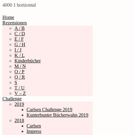
4000
1
horizontal
Home
Rezensionen
A / B
C / D
E / F
G / H
I / J
K / L
Kinderbücher
M / N
O / P
Q / R
S
T / U
V – Z
Challenge
2019
Carlsen Challenge 2019
Kunterbunter Bücherwahn 2019
2018
Carlsen
Impress