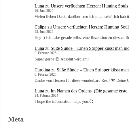
Luna
zu
Unsere verfluchten Herzen: Hunting Souls
26. Juni 2025
Vielen lieben Dank, darüber freu ich mich sehr! Ich ha
Calipa
zu
Unsere verfluchten Herzen: Hunting Soul
25. Juni 2025
Hey :) Ich habe gerade selbst eine Rezension zu diesem 
Luna
zu
Süße Sünde – Einen Stripper küsst man nic
9. Februar 2025
Super gerne 😊 Absolut verdient!
Carolina
zu
Süße Sünde – Einen Stripper küsst man
9. Februar 2025
Danke von Herzen für diese wunderbare Rezi! 💖 Deine C
Luna
zu
Im Namen des Ordens. (Die gesamte erste S
24. Februar 2024
I hope the information helps you.🥰
Meta