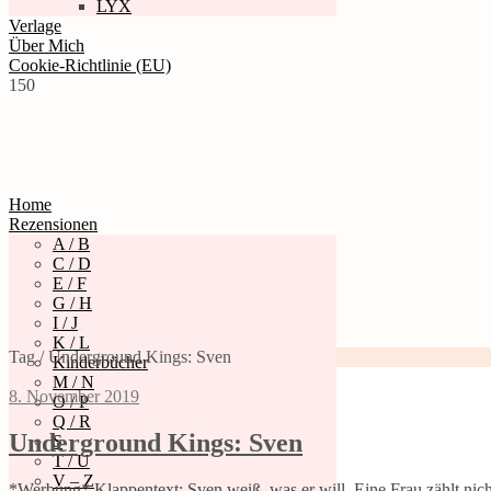
LYX
Verlage
Über Mich
Cookie-Richtlinie (EU)
150
Home
Rezensionen
A / B
C / D
E / F
G / H
I / J
K / L
Tag / Underground Kings: Sven
Kinderbücher
M / N
8. November 2019
O / P
Q / R
Underground Kings: Sven
S
T / U
V – Z
*Werbung* Klappentext: Sven weiß, was er will. Eine Frau zählt nicht